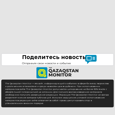
Поделитесь новостью
Отправьте свои новости и события
The Qazaqstan Monitor — это сайт, информирующий о событиях в сфере бизнеса, творчества
и достижениях в Казахстане и среди казахстанцев за рубежом. При использовании
материалов сайта The Qazaqstan Monitor допускается цитирование не более 30% текста с
обязательной гиперссылкой на источник. Для полного воспроизведения материала
необходимо получить разрешение редакции. Редакция The Qazaqstan Monitor не всегда
разделяет мнение авторов публикаций. В случае нарушения условий использования
материалов редакция сайта оставляет за собой право урегулировать спор в
установленном законом порядке.