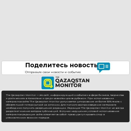
Поделитесь новостью
Отправьте свои новости и события
The Qazaqstan Monitor — это сайт, информирующий о событиях в сфере бизнеса, творчества
и достижениях в Казахстане и среди казахстанцев за рубежом. При использовании
материалов сайта The Qazaqstan Monitor допускается цитирование не более 30% текста с
обязательной гиперссылкой на источник. Для полного воспроизведения материала
необходимо получить разрешение редакции. Редакция The Qazaqstan Monitor не всегда
разделяет мнение авторов публикаций. В случае нарушения условий использования
материалов редакция сайта оставляет за собой право урегулировать спор в
установленном законом порядке.