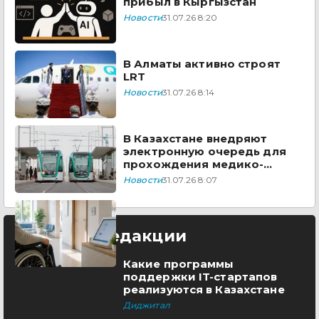
прибыл в Кыргызстан
Новости
31.07.26 8:20
В Алматы активно строят
LRT
Новости
31.07.26 8:14
В Казахстане внедряют
электронную очередь для
прохождения медико-
социальной экспертизы
Новости
31.07.26 8:07
Выбор редакции
Какие программы
поддержки IT-стартапов
реализуются в Казахстане
Диджитал