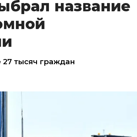
ыбрал название
омной
ии
е 27 тысяч граждан