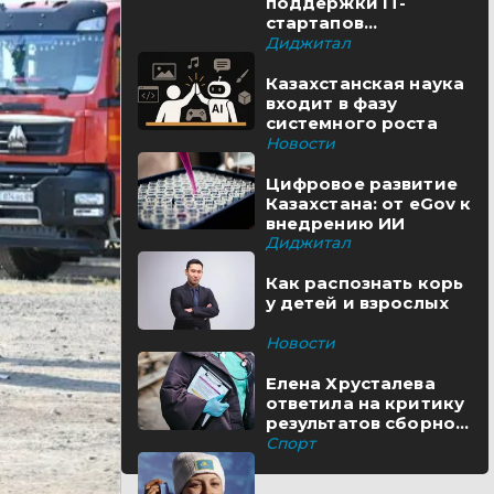
поддержки IT-
стартапов
реализуются в
Диджитал
Казахстане
Казахстанская наука
входит в фазу
системного роста
Новости
Цифровое развитие
Казахстана: от eGov к
внедрению ИИ
Диджитал
Как распознать корь
у детей и взрослых
Новости
Елена Хрусталева
ответила на критику
результатов сборной
Казахстана
Спорт