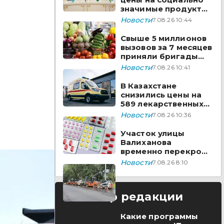
значимые продукты
за неделю
Новости
7.08.26 10:44
Свыше 5 миллионов
вызовов за 7 месяцев
приняли бригады
скорой помощи
Новости
7.08.26 10:41
Казахстана
В Казахстане
снизились цены на
589 лекарственных
препаратов
Новости
7.08.26 10:36
Участок улицы
Валиханова
временно перекроют
в Астане
Новости
7.08.26 8:10
Выбор редакции
Какие программы