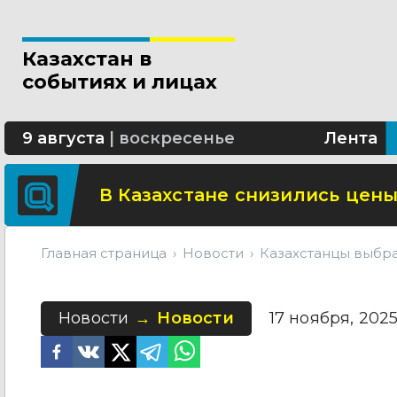
Минтранспорта утвердило н
Казахстан в
СОР и СОЧ планируют отмени
событиях и лицах
Участок улицы Валиханова в
9 августа
|
воскресенье
Лента
В Казахстане снизились цены
Главная страница
Новости
Казахстанцы выбра
Новости
Новости
17 ноября, 2025 