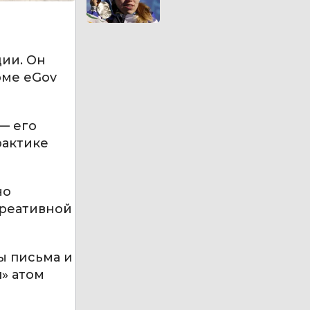
ции. Он
рме eGov
— его
рактике
но
креативной
ы письма и
» атом