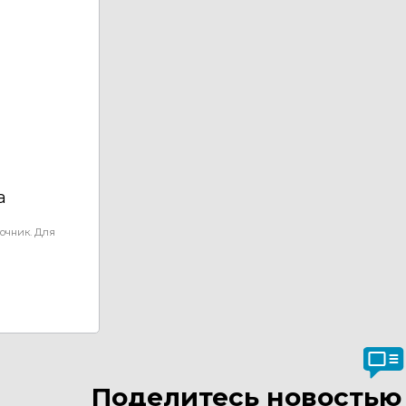
а
очник. Для
Поделитесь новостью