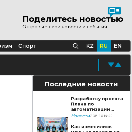
Поделитесь новостью
Казахстане
Отправьте свои новости и события
ризм
Спорт
KZ
RU
EN
Последние новости
Разработку проекта
Плана по
автоматизации
учета воды в
Новости
7.08.26 14:42
бассейне реки
Сырдарья одобрили
Как изменились
государства ЦА
цены на социально