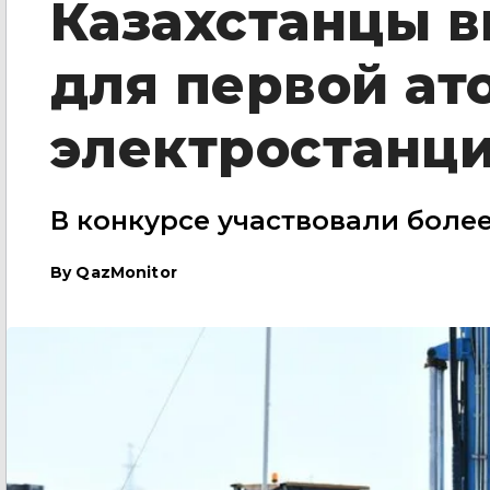
Казахстанцы в
для первой ат
электростанц
В конкурсе участвовали боле
By
QazMonitor