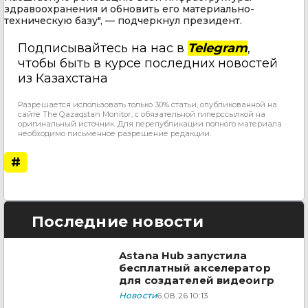
здравоохранения и обновить его материально-
техническую базу", — подчеркнул президент.
Подписывайтесь на нас в
Telegram
,
чтобы быть в курсе последних новостей
из Казахстана
Разрешается использовать только 30% статьи, опубликованной на
сайте The Qazaqstan Monitor, с обязательной гиперссылкой на
оригинальный источник. Для перепубликации полного материала
необходимо письменное разрешение редакции.
#
Последние новости
Astana Hub запустила
бесплатный акселератор
для создателей видеоигр
Новости
6.08.26 10:13