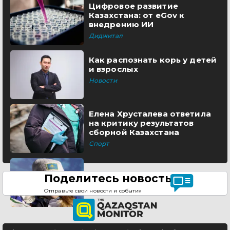
Цифровое развитие
Казахстана: от eGov к
внедрению ИИ
Диджитал
Как распознать корь у детей
и взрослых
Новости
Елена Хрусталева ответила
на критику результатов
сборной Казахстана
Спорт
Поделитесь новостью
Отправьте свои новости и события