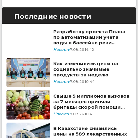
Последние новости
Разработку проекта Плана
по автоматизации учета
воды в бассейне реки
Сырдарья одобрили
Новости
7.08.26 14:42
государства ЦА
Как изменились цены на
социально значимые
продукты за неделю
Новости
7.08.26 10:44
Свыше 5 миллионов вызовов
за 7 месяцев приняли
бригады скорой помощи
Казахстана
Новости
7.08.26 10:41
В Казахстане снизились
цены на 589 лекарственных