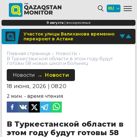
Минтранспорта утвердило новые
расценки для проезда по БАКАД
СОР и СОЧ планируют отменить для
9 августа
|
воскресенье
учеников начальных классов в
Казахстане
Поделитесь новостью
Участок улицы Валиханова временно
перекроют в Астане
Отправьте свои новости и события
Главная страница
Новости
В Туркестанской области в этом году будут
готовы 58 новых школ и больниц
Новости
Новости
18 июня, 2026 | 08:20
2
мин. - время чтения
В Туркестанской области в
этом году будут готовы 58