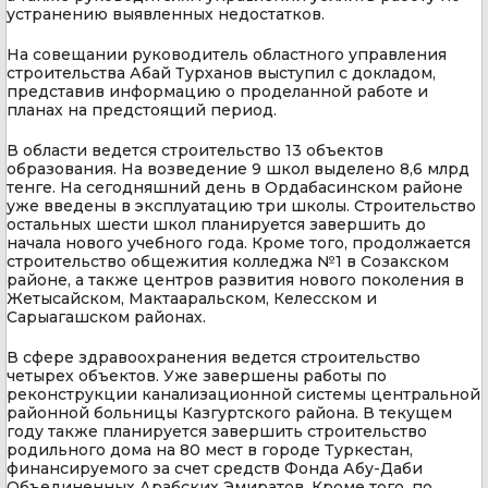
устранению выявленных недостатков.
На совещании руководитель областного управления
строительства Абай Турханов выступил с докладом,
представив информацию о проделанной работе и
планах на предстоящий период.
В области ведется строительство 13 объектов
образования. На возведение 9 школ выделено 8,6 млрд
тенге. На сегодняшний день в Ордабасинском районе
уже введены в эксплуатацию три школы. Строительство
остальных шести школ планируется завершить до
начала нового учебного года. Кроме того, продолжается
строительство общежития колледжа №1 в Созакском
районе, а также центров развития нового поколения в
Жетысайском, Мактааральском, Келесском и
Сарыагашском районах.
В сфере здравоохранения ведется строительство
четырех объектов. Уже завершены работы по
реконструкции канализационной системы центральной
районной больницы Казгуртского района. В текущем
году также планируется завершить строительство
родильного дома на 80 мест в городе Туркестан,
финансируемого за счет средств Фонда Абу-Даби
Объединенных Арабских Эмиратов. Кроме того, по