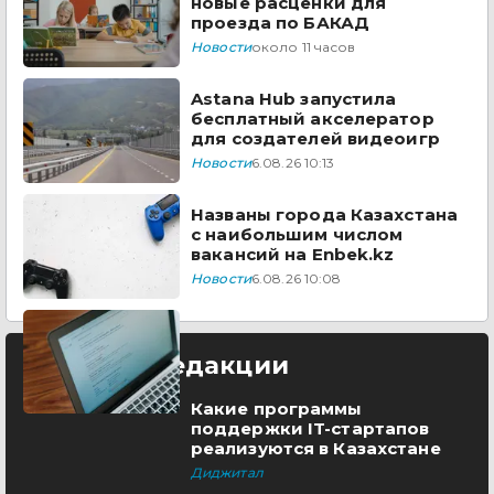
новые расценки для
проезда по БАКАД
Новости
около 11 часов
Astana Hub запустила
бесплатный акселератор
для создателей видеоигр
Новости
6.08.26 10:13
Названы города Казахстана
с наибольшим числом
вакансий на Enbek.kz
Новости
6.08.26 10:08
Выбор редакции
Какие программы
поддержки IT-стартапов
реализуются в Казахстане
Диджитал