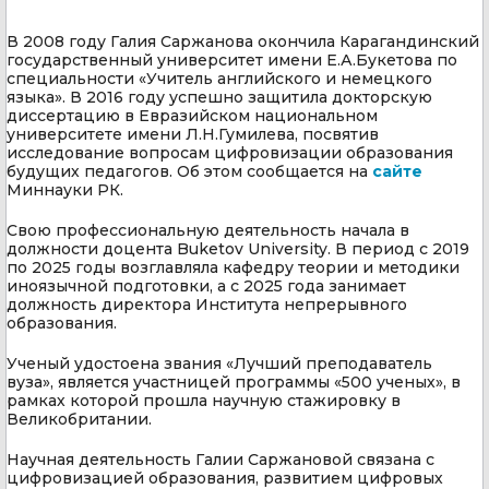
В 2008 году Галия Саржанова окончила Карагандинский
государственный университет имени Е.А.Букетова по
специальности «Учитель английского и немецкого
языка». В 2016 году успешно защитила докторскую
диссертацию в Евразийском национальном
университете имени Л.Н.Гумилева, посвятив
исследование вопросам цифровизации образования
будущих педагогов. Об этом сообщается на
сайте
Миннауки РК.
Свою профессиональную деятельность начала в
должности доцента Buketov University. В период с 2019
по 2025 годы возглавляла кафедру теории и методики
иноязычной подготовки, а с 2025 года занимает
должность директора Института непрерывного
образования.
Ученый удостоена звания «Лучший преподаватель
вуза», является участницей программы «500 ученых», в
рамках которой прошла научную стажировку в
Великобритании.
Научная деятельность Галии Саржановой связана с
цифровизацией образования, развитием цифровых