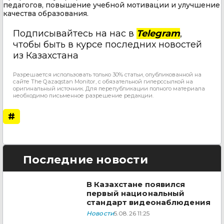
педагогов, повышение учебной мотивации и улучшение
качества образования.
Подписывайтесь на нас в
Telegram
,
чтобы быть в курсе последних новостей
из Казахстана
Разрешается использовать только 30% статьи, опубликованной на
сайте The Qazaqstan Monitor, с обязательной гиперссылкой на
оригинальный источник. Для перепубликации полного материала
необходимо письменное разрешение редакции.
#
Последние новости
В Казахстане появился
первый национальный
стандарт видеонаблюдения
Новости
5.08.26 11:25