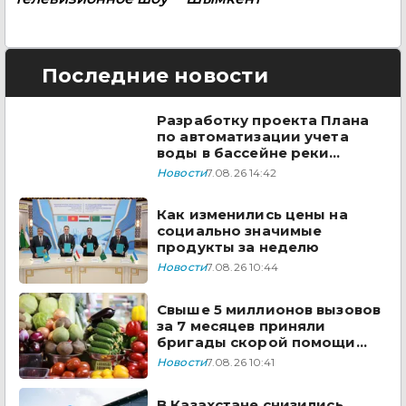
Последние новости
Разработку проекта Плана
по автоматизации учета
воды в бассейне реки
Сырдарья одобрили
Новости
7.08.26 14:42
государства ЦА
Как изменились цены на
социально значимые
продукты за неделю
Новости
7.08.26 10:44
Свыше 5 миллионов вызовов
за 7 месяцев приняли
бригады скорой помощи
Казахстана
Новости
7.08.26 10:41
В Казахстане снизились