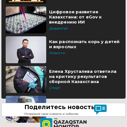
Цифровое развитие
Казахстана: от eGov к
внедрению ИИ
Диджитал
Как распознать корь у детей
и взрослых
Новости
Елена Хрусталева ответила
на критику результатов
сборной Казахстана
Спорт
Поделитесь новостью
Отправьте свои новости и события