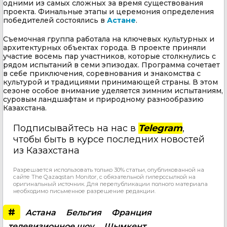
одними из самых сложных за время существования
проекта. Финальные этапы и церемония определения
победителей состоялись в
Астане
.
Съемочная группа работала на ключевых культурных и
архитектурных объектах города. В проекте приняли
участие восемь пар участников, которые столкнулись с
рядом испытаний в семи эпизодах. Программа сочетает
в себе приключения, соревнования и знакомства с
культурой и традициями принимающей страны. В этом
сезоне особое внимание уделяется зимним испытаниям,
суровым ландшафтам и природному разнообразию
Казахстана.
Подписывайтесь на нас в
Telegram
,
чтобы быть в курсе последних новостей
из Казахстана
Разрешается использовать только 30% статьи, опубликованной на
сайте The Qazaqstan Monitor, с обязательной гиперссылкой на
оригинальный источник. Для перепубликации полного материала
необходимо письменное разрешение редакции.
#
Астана
Бельгия
Франция
телевизионное шоу
Шымкент