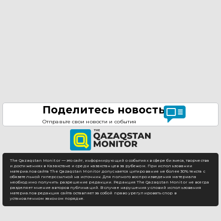
Поделитесь новостью
Отправьте свои новости и события
The Qazaqstan Monitor — это сайт, информирующий о событиях в сфере бизнеса, творчества
и достижениях в Казахстане и среди казахстанцев за рубежом. При использовании
материалов сайта The Qazaqstan Monitor допускается цитирование не более 30% текста с
обязательной гиперссылкой на источник. Для полного воспроизведения материала
необходимо получить разрешение редакции. Редакция The Qazaqstan Monitor не всегда
разделяет мнение авторов публикаций. В случае нарушения условий использования
материалов редакция сайта оставляет за собой право урегулировать спор в
установленном законом порядке.