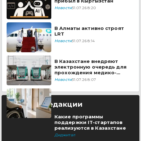
прибыл в Кыргызстан
Новости
31.07.26 8:20
В Алматы активно строят
LRT
Новости
31.07.26 8:14
В Казахстане внедряют
электронную очередь для
прохождения медико-
социальной экспертизы
Новости
31.07.26 8:07
Выбор редакции
Какие программы
поддержки IT-стартапов
реализуются в Казахстане
Диджитал