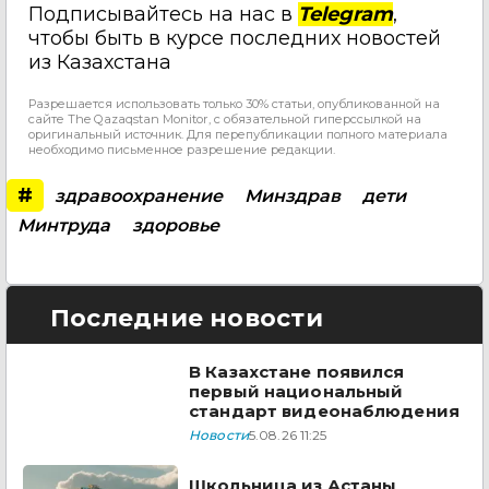
Подписывайтесь на нас в
Telegram
,
чтобы быть в курсе последних новостей
из Казахстана
Разрешается использовать только 30% статьи, опубликованной на
сайте The Qazaqstan Monitor, с обязательной гиперссылкой на
оригинальный источник. Для перепубликации полного материала
необходимо письменное разрешение редакции.
#
здравоохранение
Минздрав
дети
Минтруда
здоровье
Последние новости
В Казахстане появился
первый национальный
стандарт видеонаблюдения
Новости
5.08.26 11:25
Школьница из Астаны