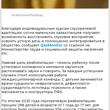
shatishira/Pixabay
Благодаря индивидуальным курсам слухоречевой
адаптации, сотни маленьких казахстанцев получают
возможность восстановить слуховое восприятие,
освоить устную речь и полноценно интегрироваться в
общество, сообщает
QazMonitor
со ссылкой на
Министерство труда и социальной защиты населения
РК.
Главная цель реабилитации – помочь ребенку после
установки кохлеарного импланта научиться
распознавать звуки и говорить. За каждым успешным
случаем стоит колоссальная работа
междисциплинарной команды. С детьми занимаются
врачи-сурдологи, невропатологи, дефектологи-
сурдопедагоги, логопеды, психологи, а также
массажисты и инструкторы ЛФК.
По итогам 2025 года слухоречевую реабилитацию
прошли 298 детей в возрасте от 1 года до 17 лет, для
которых было организовано 936 курсов. Специалисты