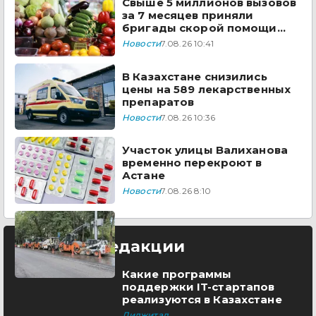
Свыше 5 миллионов вызовов
за 7 месяцев приняли
бригады скорой помощи
Казахстана
Новости
7.08.26 10:41
В Казахстане снизились
цены на 589 лекарственных
препаратов
Новости
7.08.26 10:36
Участок улицы Валиханова
временно перекроют в
Астане
Новости
7.08.26 8:10
Выбор редакции
Какие программы
поддержки IT-стартапов
реализуются в Казахстане
Диджитал