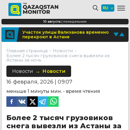
Минтранспорта утвердило новые
расценки для проезда по БАКАД
СОР и СОЧ планируют отменить для
10 августа
|
понедельник
учеников начальных классов в
Казахстане
Поделитесь новостью
Участок улицы Валиханова временно
перекроют в Астане
Отправьте свои новости и события
Главная страница
Новости
Более 2 тысяч грузовиков снега вывезли из
Астаны за ночь
Новости
Новости
16 февраля, 2026 | 09:07
меньше 1 минуты
мин. - время чтения
Более 2 тысяч грузовиков
снега вывезли из Астаны за