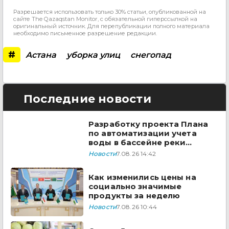
Разрешается использовать только 30% статьи, опубликованной на
сайте The Qazaqstan Monitor, с обязательной гиперссылкой на
оригинальный источник. Для перепубликации полного материала
необходимо письменное разрешение редакции.
#
Астана
уборка улиц
снегопад
Последние новости
Разработку проекта Плана
по автоматизации учета
воды в бассейне реки
Сырдарья одобрили
Новости
7.08.26 14:42
государства ЦА
Как изменились цены на
социально значимые
продукты за неделю
Новости
7.08.26 10:44