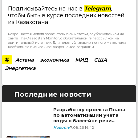
Подписывайтесь на нас в
Telegram
,
чтобы быть в курсе последних новостей
из Казахстана
Разрешается использовать только 30% статьи, опубликованной на
сайте The Qazaqstan Monitor, с обязательной гиперссылкой на
оригинальный источник. Для перепубликации полного материала
необходимо письменное разрешение редакции.
#
Астана
экономика
МИД
США
Энергетика
Последние новости
Разработку проекта Плана
по автоматизации учета
воды в бассейне реки
Сырдарья одобрили
Новости
7.08.26 14:42
государства ЦА