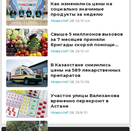
Как изменились цены на
социально значимые
продукты за неделю
Новости
7.08.26 10:44
Свыше 5 миллионов вызовов
за 7 месяцев приняли
бригады скорой помощи
Казахстана
Новости
7.08.26 10:41
В Казахстане снизились
цены на 589 лекарственных
препаратов
Новости
7.08.26 10:36
Участок улицы Валиханова
временно перекроют в
Астане
Новости
7.08.26 8:10