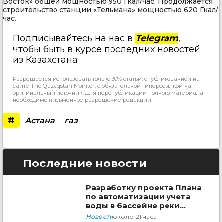
Восток» общей мощностью 950 Гкал/час. Продолжается
строительство станции «Тельмана» мощностью 620 Гкал/
час.
Подписывайтесь на нас в
Telegram
,
чтобы быть в курсе последних новостей
из Казахстана
Разрешается использовать только 30% статьи, опубликованной на
сайте The Qazaqstan Monitor, с обязательной гиперссылкой на
оригинальный источник. Для перепубликации полного материала
необходимо письменное разрешение редакции.
#
Астана
газ
Последние новости
Разработку проекта Плана
по автоматизации учета
воды в бассейне реки
Сырдарья одобрили
Новости
около 21 часа