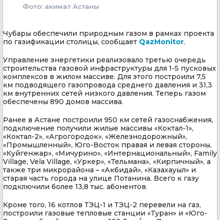
Фото: акимат Астаны
Чубары обеспечили природным газом в рамках проекта
по газификации столицы, сообщает
QazMonitor
.
Управление энергетики реализовало третью очередь
строительства газовой инфраструктуры для 1-5 пусковых
комплексов в жилом массиве. Для этого построили 7,5
км подводящего газопровода среднего давления и 31,3
км внутренних сетей низкого давления. Теперь газом
обеспечены 890 домов массива.
Ранее в Астане построили 950 км сетей газоснабжения,
подключение получили жилые массивы «Коктал-1»,
«Коктал-2», «Агрогородок», «Железнодорожный»,
«Промышленный», Юго-Восток правая и левая стороны,
«Куйгенжар», «Мичурино», «Интернациональный», Family
Village, Vela Village, «Уркер», «Тельмана», «Кирпичный», а
также три микрорайона – «Акбидай», «Казахауыл» и
старая часть города на улице Потанина. Всего к газу
подключили более 13,8 тыс. абонентов.
Кроме того, 16 котлов ТЭЦ-1 и ТЭЦ-2 перевели на газ,
построили газовые тепловые станции «Туран» и «Юго-