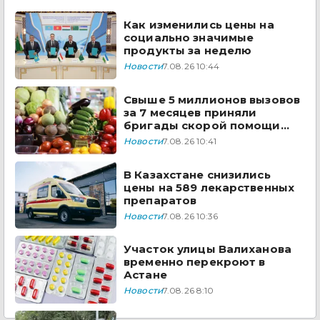
государства ЦА
Как изменились цены на
социально значимые
продукты за неделю
Новости
7.08.26 10:44
Свыше 5 миллионов вызовов
за 7 месяцев приняли
бригады скорой помощи
Казахстана
Новости
7.08.26 10:41
В Казахстане снизились
цены на 589 лекарственных
препаратов
Новости
7.08.26 10:36
Участок улицы Валиханова
временно перекроют в
Астане
Новости
7.08.26 8:10