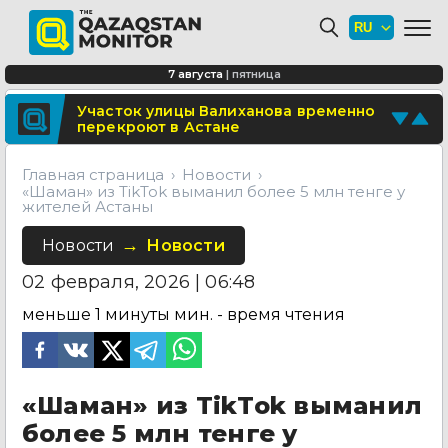
Минтранспорта утвердило новые
расценки для проезда по БАКАД
СОР и СОЧ планируют отменить для
7 августа
|
пятница
учеников начальных классов в
Казахстане
Поделитесь новостью
Участок улицы Валиханова временно
перекроют в Астане
Отправьте свои новости и события
Главная страница
Новости
«Шаман» из TikTok выманил более 5 млн тенге у
жителей Астаны
Новости
Новости
02 февраля, 2026 | 06:48
меньше 1 минуты
мин. - время чтения
«Шаман» из TikTok выманил
более 5 млн тенге у