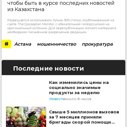
чтобы быть в курсе последних новостей
из Казахстана
Разрешается использовать только 30% статьи, опубликованной на
сайте The Qazaqstan Monitor, с обязательной гиперссылкой на
оригинальный источник. Для перепубликации полного материала
необходимо письменное разрешение редакции.
#
Астана
мошенничество
прокуратура
Последние новости
Как изменились цены на
социально значимые
продукты за неделю
Новости
около 8 часов
Свыше 5 миллионов вызовов
за 7 месяцев приняли
бригады скорой помощи