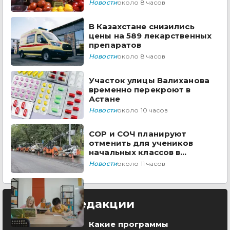
Казахстана
Новости
около 8 часов
В Казахстане снизились
цены на 589 лекарственных
препаратов
Новости
около 8 часов
Участок улицы Валиханова
временно перекроют в
Астане
Новости
около 10 часов
СОР и СОЧ планируют
отменить для учеников
начальных классов в
Казахстане
Новости
около 11 часов
Выбор редакции
Какие программы