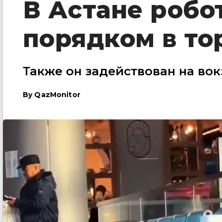
В Астане робо
порядком в то
Также он задействован на вок
By
QazMonitor