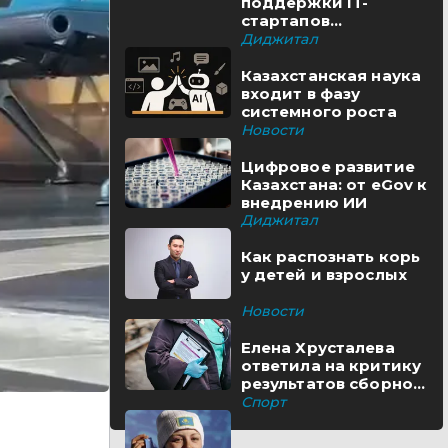
поддержки IT-
стартапов
реализуются в
Диджитал
Казахстане
Казахстанская наука
входит в фазу
системного роста
Новости
Цифровое развитие
Казахстана: от eGov к
внедрению ИИ
Диджитал
Как распознать корь
у детей и взрослых
Новости
Елена Хрусталева
ответила на критику
результатов сборной
Казахстана
Спорт