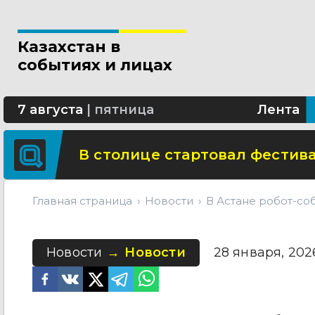
Новые разделы по ИИ появят
Казахстан в
В Алматы благоустраивают 
событиях и лицах
Сколько стоит собрать ребенк
7 августа
|
пятница
Лента
В столице стартовал фестива
Главная страница
Новости
В Астане робот-со
Новости
Новости
28 января, 2026 