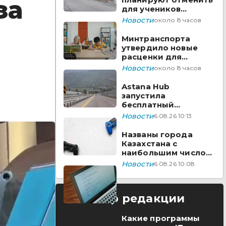
за
для учеников
начальных классов в
Новости
около 8 часов
Казахстане
Минтранспорта
утвердило новые
расценки для
проезда по БАКАД
Новости
около 8 часов
Astana Hub
запустила
бесплатный
акселератор для
Новости
6.08.26 10:13
создателей
видеоигр
Названы города
Казахстана с
наибольшим числом
вакансий на Enbek.kz
Новости
6.08.26 10:08
Выбор редакции
Какие программы