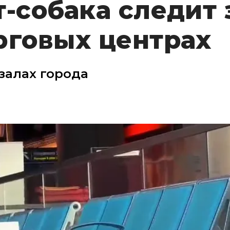
т-собака следит 
рговых центрах
залах города