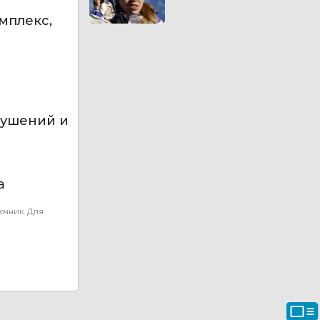
мплекс,
рушений и
а
очник. Для