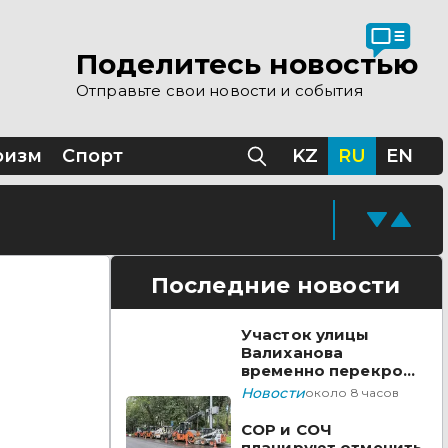
Поделитесь новостью
Отправьте свои новости и события
ризм
Спорт
KZ
RU
EN
Последние новости
Участок улицы
Валиханова
временно перекроют
в Астане
Новости
около 8 часов
СОР и СОЧ
планируют отменить