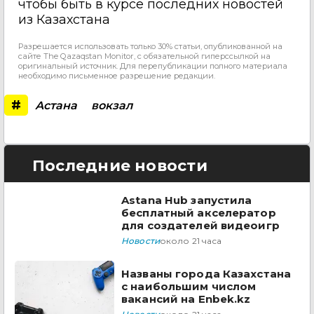
чтобы быть в курсе последних новостей
из Казахстана
Разрешается использовать только 30% статьи, опубликованной на
сайте The Qazaqstan Monitor, с обязательной гиперссылкой на
оригинальный источник. Для перепубликации полного материала
необходимо письменное разрешение редакции.
#
Астана
вокзал
Последние новости
Astana Hub запустила
бесплатный акселератор
для создателей видеоигр
Новости
около 21 часа
Названы города Казахстана
с наибольшим числом
вакансий на Enbek.kz