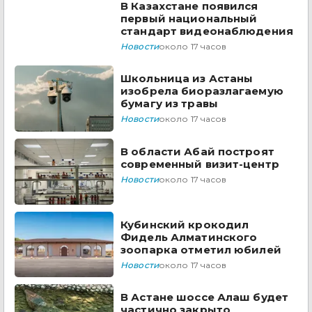
В Казахстане появился
первый национальный
стандарт видеонаблюдения
Новости
около 17 часов
Школьница из Астаны
изобрела биоразлагаемую
бумагу из травы
Новости
около 17 часов
В области Абай построят
современный визит-центр
Новости
около 17 часов
Кубинский крокодил
Фидель Алматинского
зоопарка отметил юбилей
Новости
около 17 часов
В Астане шоссе Алаш будет
частично закрыто