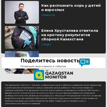
Как распознать корь у детей
и взрослых
Новости
Елена Хрусталева ответила
на критику результатов
сборной Казахстана
Спорт
Поделитесь новостью
Отправьте свои новости и события
The Qazaqstan Monitor — это сайт, информирующий о событиях в сфере бизнеса, творчества
и достижениях в Казахстане и среди казахстанцев за рубежом. При использовании
материалов сайта The Qazaqstan Monitor допускается цитирование не более 30% текста с
обязательной гиперссылкой на источник. Для полного воспроизведения материала
необходимо получить разрешение редакции. Редакция The Qazaqstan Monitor не всегда
разделяет мнение авторов публикаций. В случае нарушения условий использования
материалов редакция сайта оставляет за собой право урегулировать спор в
установленном законом порядке.