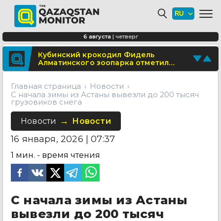
Школьница из Астаны изобрела
биоразлагаемую бумагу из травы
В области Абай построят
6 августа
|
четверг
современный визит-центр
Поделитесь новостью
Кубинский крокодил Фидель
Алматинского зоопарка отметил
Отправьте свои новости и события
юбилей
Главная страница
Новости
С начала зимы из Астаны вывезли до 200 тысяч
грузовиков снега
Новости
Новости
16 января, 2026 | 07:37
1
мин. - время чтения
С начала зимы из Астаны
вывезли до 200 тысяч