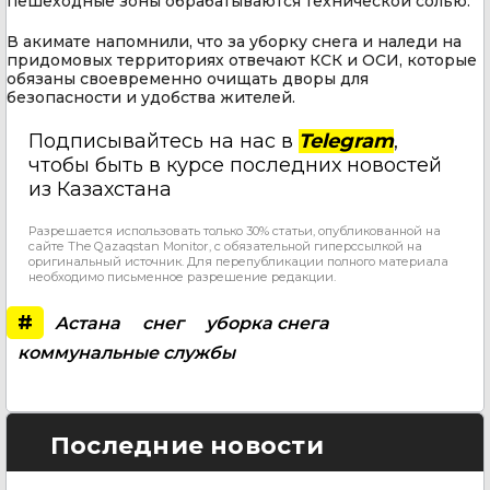
пешеходные зоны обрабатываются технической солью.
В акимате напомнили, что за уборку снега и наледи на
придомовых территориях отвечают КСК и ОСИ, которые
обязаны своевременно очищать дворы для
безопасности и удобства жителей.
Подписывайтесь на нас в
Telegram
,
чтобы быть в курсе последних новостей
из Казахстана
Разрешается использовать только 30% статьи, опубликованной на
сайте The Qazaqstan Monitor, с обязательной гиперссылкой на
оригинальный источник. Для перепубликации полного материала
необходимо письменное разрешение редакции.
#
Астана
снег
уборка снега
коммунальные службы
Последние новости