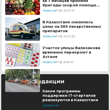
за 7 месяцев приняли
бригады скорой помощи
Казахстана
Новости
7.08.26 10:41
В Казахстане снизились
цены на 589 лекарственных
препаратов
Новости
7.08.26 10:36
Участок улицы Валиханова
временно перекроют в
Астане
Новости
7.08.26 8:10
Выбор редакции
Какие программы
поддержки IT-стартапов
реализуются в Казахстане
Диджитал