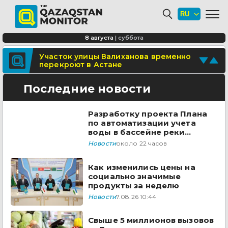
Минтранспорта утвердило новые
расценки для проезда по БАКАД
СОР и СОЧ планируют отменить для
8 августа
|
суббота
учеников начальных классов в
Казахстане
Поделитесь новостью
Участок улицы Валиханова временно
перекроют в Астане
Отправьте свои новости и события
Последние новости
Разработку проекта Плана
по автоматизации учета
воды в бассейне реки
Сырдарья одобрили
Новости
около 22 часов
государства ЦА
Как изменились цены на
социально значимые
продукты за неделю
Новости
7.08.26 10:44
Свыше 5 миллионов вызовов