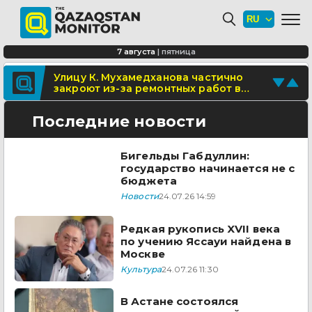
Будущую пенсию регулярно
формирует лишь каждый второй
работающий казахстанец
В этом году в Восточном Казахстане
7 августа
|
пятница
отремонтируют 630 километров
дорог
Поделитесь новостью
Улицу К. Мухамедханова частично
закроют из-за ремонтных работ в
Отправьте свои новости и события
Астане
Последние новости
Бигельды Габдуллин:
государство начинается не с
бюджета
Новости
24.07.26 14:59
Редкая рукопись XVII века
по учению Яссауи найдена в
Москве
Культура
24.07.26 11:30
В Астане состоялся