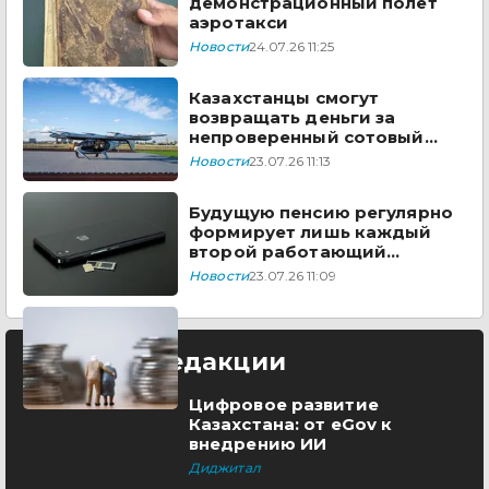
демонстрационный полет
аэротакси
Новости
24.07.26 11:25
Казахстанцы смогут
возвращать деньги за
непроверенный сотовый
телефон
Новости
23.07.26 11:13
Будущую пенсию регулярно
формирует лишь каждый
второй работающий
казахстанец
Новости
23.07.26 11:09
Выбор редакции
Цифровое развитие
Казахстана: от eGov к
внедрению ИИ
Диджитал