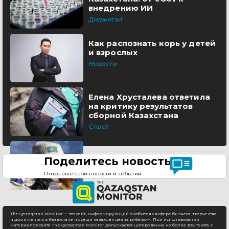
внедрению ИИ
Диджитал
Как распознать корь у детей
и взрослых
Новости
Елена Хрусталева ответила
на критику результатов
сборной Казахстана
Спорт
Поделитесь новостью
Отправьте свои новости и события
The Qazaqstan Monitor — это сайт, информирующий о событиях в сфере бизнеса, творчества
и достижениях в Казахстане и среди казахстанцев за рубежом. При использовании
материалов сайта The Qazaqstan Monitor допускается цитирование не более 30% текста с