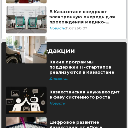
В Казахстане внедряют
электронную очередь для
прохождения медико-
социальной экспертизы
Новости
31.07.26 8:07
Выбор редакции
Какие программы
поддержки IT-стартапов
реализуются в Казахстане
Диджитал
Казахстанская наука входит
в фазу системного роста
Новости
Цифровое развитие
Казахстана: от eGov к