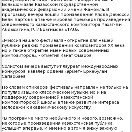
Большом зале Казахской государственной
академической филармонии имени Жамбыла. В
программу вечера вошли произведения Клода Дебюсси,
Белы Бартока, а также мировая премьера произведения
современного казахстанского композитора Рахат-Би
Абдысагина, Р. Ибрагимова «TAU».
«Миссия нашего фестиваля - открытие для нашей
публики редких произведений композиторов ХХ века,
но и также открытие имен новых, современных
композиторов», - отметил Канат Омаров.
Солистом вечера выступит лауреат международных
конкурсов, кавалер ордена «Құрмет» Еркебулан
Сапарбаев.
По словам спикеров, фестиваль направлен не только на
популяризацию классической музыки, но и на
поддержку современной казахстанской
композиторской школы, а также развитие интереса
молодежи к академическому искусству.
«В программе много необычного и нового, возможно,
некоторые произведения казахстанская публика
услышит впервые. И именно в этом я вижу важную