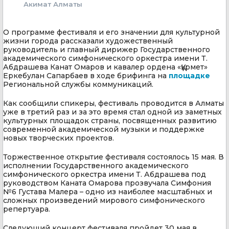
Акимат Алматы
О программе фестиваля и его значении для культурной
жизни города рассказали художественный
руководитель и главный дирижер Государственного
академического симфонического оркестра имени Т.
Абдрашева Канат Омаров и кавалер ордена «Құрмет»
Еркебулан Сапарбаев в ходе брифинга на
площадке
Региональной службы коммуникаций.
Как сообщили спикеры, фестиваль проводится в Алматы
уже в третий раз и за это время стал одной из заметных
культурных площадок страны, посвященных развитию
современной академической музыки и поддержке
новых творческих проектов.
Торжественное открытие фестиваля состоялось 15 мая. В
исполнении Государственного академического
симфонического оркестра имени Т. Абдрашева под
руководством Каната Омарова прозвучала Симфония
№6 Густава Малера – одно из наиболее масштабных и
сложных произведений мирового симфонического
репертуара.
Следующий концерт фестиваля пройдет 30 мая в