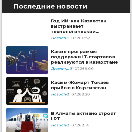
Последние новости
Год ИИ: как Казахстан
выстраивает
технологический
суверенитет в 2026 году
Новости
31.07.26 12:52
Какие программы
поддержки IT-стартапов
реализуются в Казахстане
Диджитал
31.07.26 9:00
Касым-Жомарт Токаев
прибыл в Кыргызстан
Новости
31.07.26 8:20
В Алматы активно строят
LRT
Новости
31.07.26 8:14