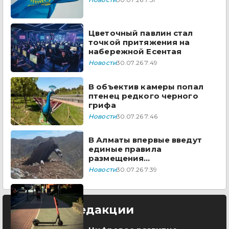
Цветочный павлин стал
точкой притяжения на
набережной Есентая
Новости
30.07.26 7:49
В объектив камеры попал
птенец редкого черного
грифа
Новости
30.07.26 7:46
В Алматы впервые введут
единые правила
размещения
электросамокатов
Новости
30.07.26 7:39
Выбор редакции