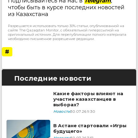
Подписывайтесь на нас в
Telegram
,
чтобы быть в курсе последних новостей
из Казахстана
Разрешается использовать только 30% статьи, опубликованной на
сайте The Qazaqstan Monitor, с обязательной гиперссылкой на
оригинальный источник. Для перепубликации полного материала
необходимо письменное разрешение редакции.
#
Последние новости
Какие факторы влияют на
участие казахстанцев в
выборах?
Новости
30.07.26 9:30
В Астане стартовали «Игры
будущего»
Новости
30.07.26 7:51