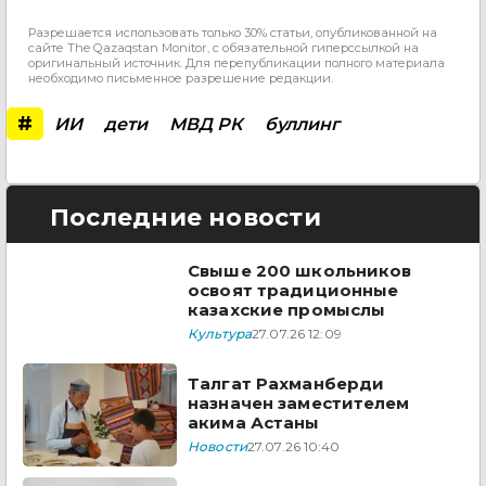
Разрешается использовать только 30% статьи, опубликованной на
сайте The Qazaqstan Monitor, с обязательной гиперссылкой на
оригинальный источник. Для перепубликации полного материала
необходимо письменное разрешение редакции.
#
ИИ
дети
МВД РК
буллинг
Последние новости
Свыше 200 школьников
освоят традиционные
казахские промыслы
Культура
27.07.26 12:09
Талгат Рахманберди
назначен заместителем
акима Астаны
Новости
27.07.26 10:40