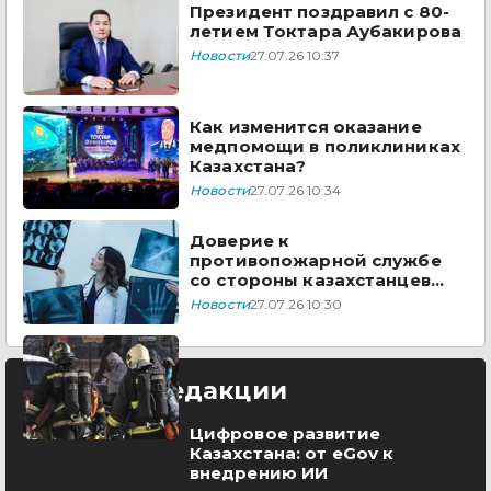
Президент поздравил с 80-
летием Токтара Аубакирова
Новости
27.07.26 10:37
Как изменится оказание
медпомощи в поликлиниках
Казахстана?
Новости
27.07.26 10:34
Доверие к
противопожарной службе
со стороны казахстанцев
выросло до 98%
Новости
27.07.26 10:30
Выбор редакции
Цифровое развитие
Казахстана: от eGov к
внедрению ИИ