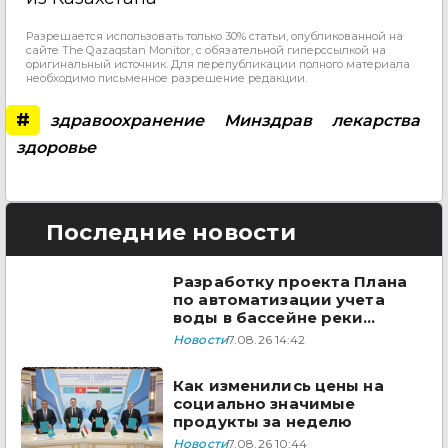
Разрешается использовать только 30% статьи, опубликованной на
сайте The Qazaqstan Monitor, с обязательной гиперссылкой на
оригинальный источник. Для перепубликации полного материала
необходимо письменное разрешение редакции.
#
здравоохранение
Минздрав
лекарства
здоровье
Последние новости
Разработку проекта Плана
по автоматизации учета
воды в бассейне реки
Сырдарья одобрили
Новости
7.08.26 14:42
государства ЦА
Как изменились цены на
социально значимые
продукты за неделю
Новости
7.08.26 10:44