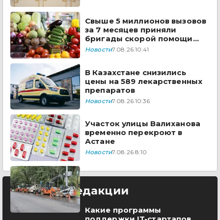
Свыше 5 миллионов вызовов
за 7 месяцев приняли
бригады скорой помощи
Казахстана
Новости
7.08.26 10:41
В Казахстане снизились
цены на 589 лекарственных
препаратов
Новости
7.08.26 10:36
Участок улицы Валиханова
временно перекроют в
Астане
Новости
7.08.26 8:10
Выбор редакции
Какие программы
поддержки IT-стартапов