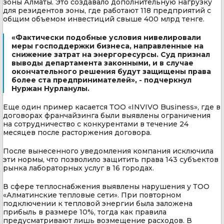
зоны Алматы. Это создавало дополнительную нагрузку
для резидентов зоны, где работают 118 предприятий с
общим объемом инвестиций свыше 400 млрд тенге.
«Фактически подобные условия нивелировали
меры господдержки бизнеса, направленные на
снижение затрат на энергоресурсы. Суд признал
выводы департамента законными, и в случае
окончательного решения будут защищены права
более ста предпринимателей», - подчеркнул
Нуржан Нурланулы.
Еще один пример касается ТОО «INVIVO Business», где в
договорах франчайзинга были выявлены ограничения
на сотрудничество с конкурентами в течение 24
месяцев после расторжения договора.
После вынесенного уведомления компания исключила
эти нормы, что позволило защитить права 143 субъектов
рынка лабораторных услуг в 16 городах.
В сфере теплоснабжения выявлены нарушения у ТОО
«Алматинские тепловые сети». При повторном
подключении к тепловой энергии была заложена
прибыль в размере 10%, тогда как правила
предусматривают лишь возмещение расходов. В