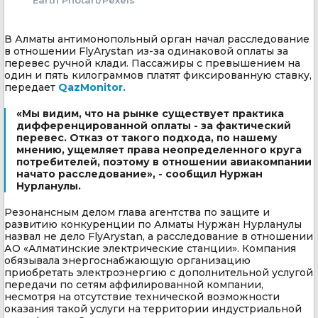
В Алматы антимонопольный орган начал расследование
в отношении FlyArystan из-за одинаковой оплаты за
перевес ручной клади. Пассажиры с превышением на
один и пять килограммов платят фиксированную ставку,
передает
QazMonitor.
«Мы видим, что на рынке существует практика
дифференцированной оплаты - за фактический
перевес. Отказ от такого подхода, по нашему
мнению, ущемляет права неопределенного круга
потребителей, поэтому в отношении авиакомпании
начато расследование», - сообщил Нуржан
Нурланулы.
Резонансным делом глава агентства по защите и
развитию конкуренции по Алматы Нуржан Нурланулы
назвал не дело FlyArystan, а расследование в отношении
АО «Алматинские электрические станции». Компания
обязывала энергоснабжающую организацию
приобретать электроэнергию с дополнительной услугой
передачи по сетям аффилированной компании,
несмотря на отсутствие технической возможности
оказания такой услуги на территории индустриальной