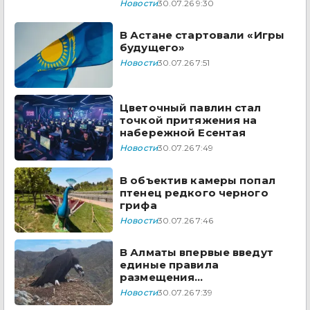
Новости
30.07.26 9:30
В Астане стартовали «Игры
будущего»
Новости
30.07.26 7:51
Цветочный павлин стал
точкой притяжения на
набережной Есентая
Новости
30.07.26 7:49
В объектив камеры попал
птенец редкого черного
грифа
Новости
30.07.26 7:46
В Алматы впервые введут
единые правила
размещения
электросамокатов
Новости
30.07.26 7:39