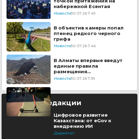
точкой притяжения на
набережной Есентая
Новости
30.07.26 7:49
В объектив камеры попал
птенец редкого черного
грифа
Новости
30.07.26 7:46
В Алматы впервые введут
единые правила
размещения
электросамокатов
Новости
30.07.26 7:39
Выбор редакции
Цифровое развитие
Казахстана: от eGov к
внедрению ИИ
Диджитал