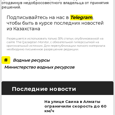
отодвинув недобросовестного владельца от принятия
решений.
Подписывайтесь на нас в
Telegram
,
чтобы быть в курсе последних новостей
из Казахстана
Разрешается использовать только 30% статьи, опубликованной на
сайте The Qazaqstan Monitor, с обязательной гиперссылкой на
оригинальный источник. Для перепубликации полного материала
необходимо письменное разрешение редакции.
#
Водные ресурсы
Министерство водных ресурсов
Последние новости
На улице Саина в Алматы
ограничили скорость до 60
км/ч