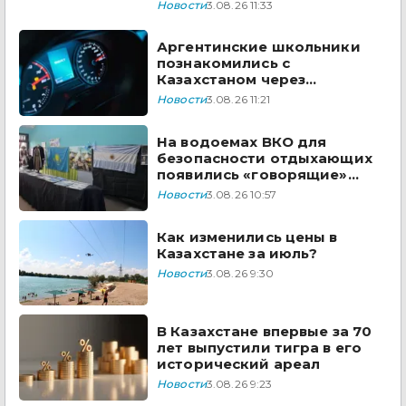
Новости
3.08.26 11:33
Аргентинские школьники
познакомились с
Казахстаном через
творчество Димаша
Новости
3.08.26 11:21
Кудайбергена
На водоемах ВКО для
безопасности отдыхающих
появились «говорящие»
дроны
Новости
3.08.26 10:57
Как изменились цены в
Казахстане за июль?
Новости
3.08.26 9:30
В Казахстане впервые за 70
лет выпустили тигра в его
исторический ареал
Новости
3.08.26 9:23