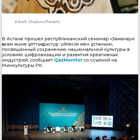
Aibek Skakov/Pexels
В Астане прошел республиканский семинар «Заманауи
қоғам және ұлттық дәстүр: үйлесім мен ұстаным»,
посвященный сохранению национальной культуры в
условиях цифровизации и развития креативных
индустрий, сообщает
QazMonitor
со ссылкой на
Минкультуры РК.