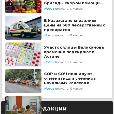
бригады скорой помощи
Казахстана
Новости
около 17 часов
В Казахстане снизились
цены на 589 лекарственных
препаратов
Новости
около 17 часов
Участок улицы Валиханова
временно перекроют в
Астане
Новости
около 19 часов
СОР и СОЧ планируют
отменить для учеников
начальных классов в
Казахстане
Новости
около 19 часов
Выбор редакции