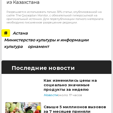
из Казахстана
Разрешается использовать только 30% статьи, опубликованной на
сайте The Qazaqstan Monitor, с обязательной гиперссылкой на
оригинальный источник. Для перепубликации полного материала
необходимо письменное разрешение редакции.
#
Астана
Министерство культуры и информации
культура
орнамент
Последние новости
Как изменились цены на
социально значимые
продукты за неделю
Новости
около 17 часов
Свыше 5 миллионов вызовов
за 7 месяцев приняли