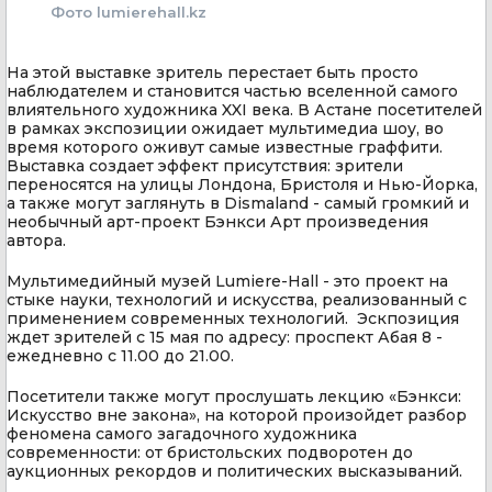
Фото lumierehall.kz
На этой выставке зритель перестает быть просто
наблюдателем и становится частью вселенной самого
влиятельного художника XXI века. В Астане посетителей
в рамках экспозиции ожидает мультимедиа шоу, во
время которого оживут самые известные граффити.
Выставка создает эффект присутствия: зрители
переносятся на улицы Лондона, Бристоля и Нью-Йорка,
а также могут заглянуть в Dismaland - самый громкий и
необычный арт-проект Бэнкси Арт произведения
автора.
Мультимедийный музей Lumiere-Hall - это проект на
стыке науки, технологий и искусства, реализованный с
применением современных технологий. Эскпозиция
ждет зрителей с 15 мая по адресу: проспект Абая 8 -
ежедневно с 11.00 до 21.00.
Посетители также могут прослушать лекцию «Бэнкси:
Искусство вне закона», на которой произойдет разбор
феномена самого загадочного художника
современности: от бристольских подворотен до
аукционных рекордов и политических высказываний.