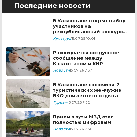
Последние новости
В Казахстане открыт набор
участников на
республиканский конкурс
рисунков
Культура
15.07.26 10:01
Расширяется воздушное
сообщение между
Казахстаном и КНР
Новости
15.07.26 7:37
В Казахстане включили 7
туристических жемчужин
ВКО для летнего отдыха
Туризм
15.07.26 7:32
Прием в вузы МВД стал
полностью цифровым
Новости
15.07.26 7:30