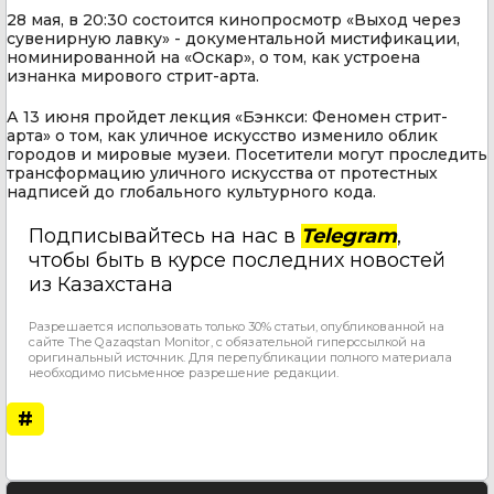
28 мая, в 20:30 состоится кинопросмотр «Выход через
сувенирную лавку» - документальной мистификации,
номинированной на «Оскар», о том, как устроена
изнанка мирового стрит-арта.
А 13 июня пройдет лекция «Бэнкси: Феномен стрит-
арта» о том, как уличное искусство изменило облик
городов и мировые музеи. Посетители могут проследить
трансформацию уличного искусства от протестных
надписей до глобального культурного кода.
Подписывайтесь на нас в
Telegram
,
чтобы быть в курсе последних новостей
из Казахстана
Разрешается использовать только 30% статьи, опубликованной на
сайте The Qazaqstan Monitor, с обязательной гиперссылкой на
оригинальный источник. Для перепубликации полного материала
необходимо письменное разрешение редакции.
#