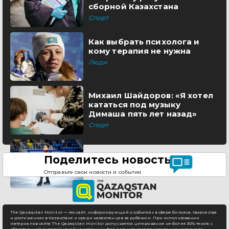
сборной Казахстана
Спорт
Как выбрать психолога и
кому терапия не нужна
Люди
Михаил Шайдоров: «Я хотел
кататься под музыку
Димаша пять лет назад»
Спорт
Поделитесь новостью
Отправьте свои новости и события
The Qazaqstan Monitor — это сайт, информирующий о событиях в сфере бизнеса, творчества
и достижениях в Казахстане и среди казахстанцев за рубежом. При использовании
материалов сайта The Qazaqstan Monitor допускается цитирование не более 30% текста с