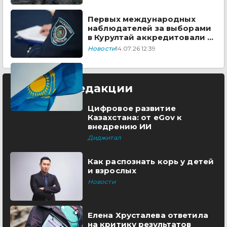
Первых международных
наблюдателей за выборами
в Курултай аккредитовали в
ЦИК
Новости
14.07.26 12:39
Выбор редакции
Цифровое развитие
Казахстана: от eGov к
внедрению ИИ
Диджитал
Как распознать корь у детей
и взрослых
Новости
Елена Хрусталева ответила
на критику результатов