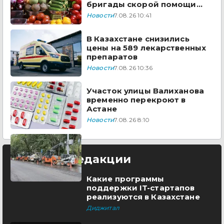
бригады скорой помощи
Казахстана
Новости
7.08.26 10:41
В Казахстане снизились
цены на 589 лекарственных
препаратов
Новости
7.08.26 10:36
Участок улицы Валиханова
временно перекроют в
Астане
Новости
7.08.26 8:10
Выбор редакции
Какие программы
поддержки IT-стартапов
реализуются в Казахстане
Диджитал