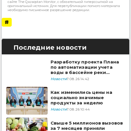
сайте The Qazaqstan Monitor, с обязательной гиперссылкой на
оригинальный источник. Для перепубликации полного материала
необходимо письменное разрешение редакции.
#
Последние новости
Разработку проекта Плана
по автоматизации учета
воды в бассейне реки
Сырдарья одобрили
Новости
7.08.26 14:42
государства ЦА
Как изменились цены на
социально значимые
продукты за неделю
Новости
7.08.26 10:44
Свыше 5 миллионов вызовов
за 7 месяцев приняли