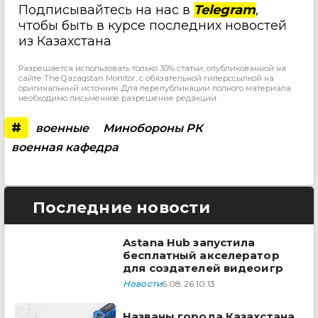
Подписывайтесь на нас в
Telegram
,
чтобы быть в курсе последних новостей
из Казахстана
Разрешается использовать только 30% статьи, опубликованной на
сайте The Qazaqstan Monitor, с обязательной гиперссылкой на
оригинальный источник. Для перепубликации полного материала
необходимо письменное разрешение редакции.
#
военные
Минобороны РК
военная кафедра
Последние новости
Astana Hub запустила
бесплатный акселератор
для создателей видеоигр
Новости
6.08.26 10:13
Названы города Казахстана