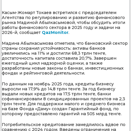
Касым-Жомарт Токаев встретился с председателем
Агентства по регулированию и развитию финансового
рынка Мадиной Абылкасымовой, чтобы обсудить итоги
работы финансового сектора в 2025 году и задачи на
2026-й, сообщает
QazMonitor
.
Мадина Абылкасымова отметила, что банковский сектор
страны сохранил устойчивость: активы банков
увеличились на 11% и достигли 68,3 трлн тенге,
достаточность капитала составила 20,7%. Завершен
ежегодный цикл надзорной оценки, а также
разработаны новые законы о банках, инвестиционных
фондах и рейтинговой деятельности.
По данным на ноябрь 2025 года, кредиты бизнесу
выросли на 17,9% до 14,8 трлн тенге. За год бизнесу
выдали новых кредитов на 17,5 трлн тенге, банки
софинансировали 8 синдицированных проектов на 2,3
трлн тенге. Для поддержки малого и среднего бизнеса
на базе Фонда «Даму» создан Гарантийный фонд, по
которому предоставлено гарантий на 505 млрд тенге.
Потребительское кредитование замедлилось вдвое по
сравнению с 2024 годом. Введены ограничения на