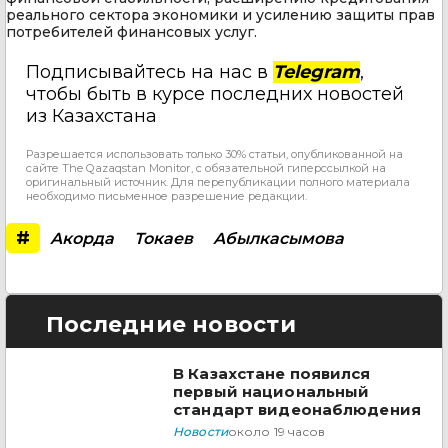
реального сектора экономики и усилению защиты прав
потребителей финансовых услуг.
Подписывайтесь на нас в
Telegram
,
чтобы быть в курсе последних новостей
из Казахстана
Разрешается использовать только 30% статьи, опубликованной на
сайте The Qazaqstan Monitor, с обязательной гиперссылкой на
оригинальный источник. Для перепубликации полного материала
необходимо письменное разрешение редакции.
#
Акорда
Токаев
Абылкасымова
Последние новости
В Казахстане появился
первый национальный
стандарт видеонаблюдения
Новости
около 19 часов