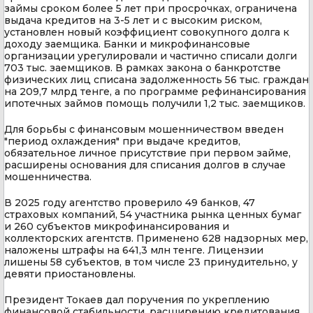
займы сроком более 5 лет при просрочках, ограничена
выдача кредитов на 3-5 лет и с высоким риском,
установлен новый коэффициент совокупного долга к
доходу заемщика. Банки и микрофинансовые
организации урегулировали и частично списали долги
703 тыс. заемщиков. В рамках закона о банкротстве
физических лиц списана задолженность 56 тыс. граждан
на 209,7 млрд тенге, а по программе рефинансирования
ипотечных займов помощь получили 1,2 тыс. заемщиков.
Для борьбы с финансовым мошенничеством введен
"период охлаждения" при выдаче кредитов,
обязательное личное присутствие при первом займе,
расширены основания для списания долгов в случае
мошенничества.
В 2025 году агентство проверило 49 банков, 47
страховых компаний, 54 участника рынка ценных бумаг
и 260 субъектов микрофинансирования и
коллекторских агентств. Применено 628 надзорных мер,
наложены штрафы на 641,3 млн тенге. Лицензии
лишены 58 субъектов, в том числе 23 принудительно, у
девяти приостановлены.
Президент Токаев дал поручения по укреплению
финансовой стабильности, расширению кредитования