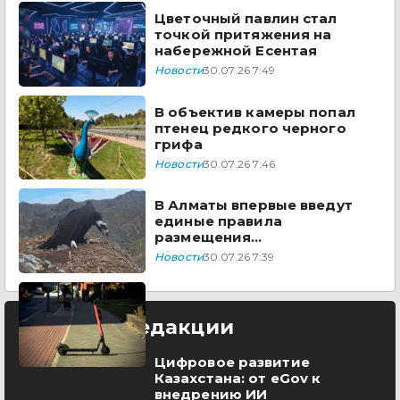
Цветочный павлин стал
точкой притяжения на
набережной Есентая
Новости
30.07.26 7:49
В объектив камеры попал
птенец редкого черного
грифа
Новости
30.07.26 7:46
В Алматы впервые введут
единые правила
размещения
электросамокатов
Новости
30.07.26 7:39
Выбор редакции
Цифровое развитие
Казахстана: от eGov к
внедрению ИИ