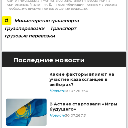
сайте The Qazaqstan Monitor, с обязательной гиперссылкой на
оригинальный источник. Для перепубликации полного материала
необходимо письменное разрешение редакции.
#
Министерство транспорта
Грузоперевозки
Транспорт
грузовые перевозки
Последние новости
Какие факторы влияют на
участие казахстанцев в
выборах?
Новости
30.07.26 9:30
В Астане стартовали «Игры
будущего»
Новости
30.07.26 7:51