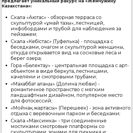
предлагает уникальный ракурс на «Жемчужину
Казахстана»:
Скала «Аютас» - обзорная терраса со
скульптурой «Құмай тазы», лестницей,
инфобордами и трубой для наблюдения за
пейзажем;
Скала «Кебістас» (Туфелька) - площадка с
беседками, очагом и скульптурой женщины,
откуда открывается вид на сосновые леса и
берег озера;
Гора «Бөлектау» - центральная площадка с арт-
объектом в виде беркута, лестницами,
качелями и смотровыми трубами;
«Махаббат алаңы» (Долина любви) -
романтичное пространство с мягким
ландшафтным дизайном, популярное место
для фотосессий;
«Мойнақ жартасы» (Перешеек) - зона активного
отдыха с верёвочным парком и беседками;
Скала «Максимка» - три соединённые
мостиками смотровые платформы со
скульптурами, зонами для пикника и