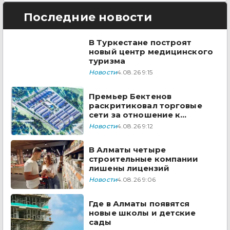
Последние новости
В Туркестане построят
новый центр медицинского
туризма
Новости
4.08.26 9:15
Премьер Бектенов
раскритиковал торговые
сети за отношение к
казахстанским товарам
Новости
4.08.26 9:12
В Алматы четыре
строительные компании
лишены лицензий
Новости
4.08.26 9:06
Где в Алматы появятся
новые школы и детские
сады