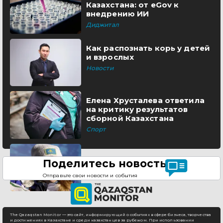
Казахстана: от eGov к
внедрению ИИ
Диджитал
Как распознать корь у детей
и взрослых
Новости
Елена Хрусталева ответила
на критику результатов
сборной Казахстана
Спорт
Поделитесь новостью
Отправьте свои новости и события
The Qazaqstan Monitor — это сайт, информирующий о событиях в сфере бизнеса, творчества
и достижениях в Казахстане и среди казахстанцев за рубежом. При использовании