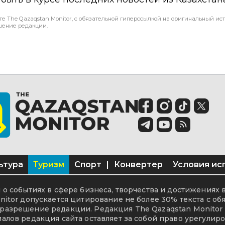
те The Qazaqstan Monitor, с обязательной гиперссылкой на оригинальный ист
шение редакции.
ьтура
Туризм
Спорт
|
Конвертер
Условия ис
о событиях в сфере бизнеса, творчества и достижениях 
itor допускается цитирование не более 30% текста с об
разрешение редакции. Редакция The Qazaqstan Monitor 
алов редакция сайта оставляет за собой право урегулиро