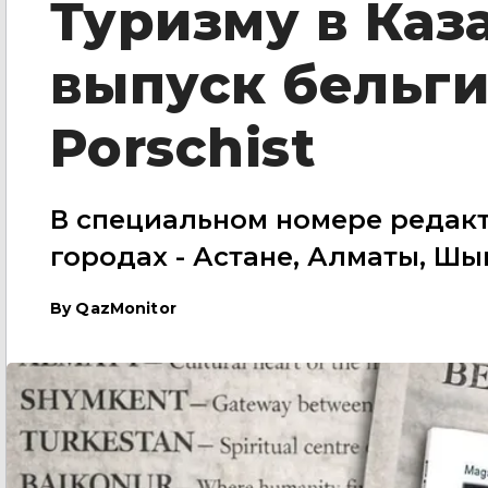
Туризму в Каз
выпуск бельг
Porschist
В специальном номере редакт
городах - Астане, Алматы, Шы
By
QazMonitor