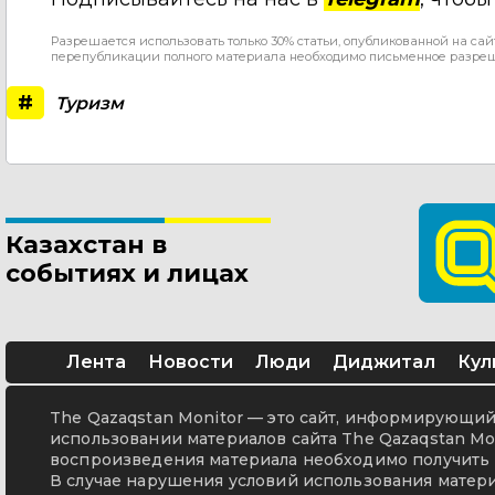
Разрешается использовать только 30% статьи, опубликованной на сай
перепубликации полного материала необходимо письменное разре
#
Туризм
Казахстан в
событиях и лицах
Лента
Новости
Люди
Диджитал
Кул
The Qazaqstan Monitor — это сайт, информирующий 
использовании материалов сайта The Qazaqstan Mon
воспроизведения материала необходимо получить 
В случае нарушения условий использования матери