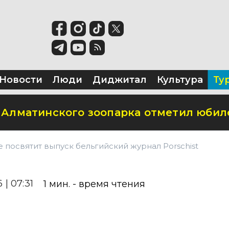
частично закрыто
ла биоразлагаемую бумагу из травы
временный визит-центр
Новости
Люди
Диджитал
Культура
Ту
 Алматинского зоопарка отметил юбил
е посвятит выпуск бельгийский журнал Porschist
 | 07:31
1
мин. - время чтения