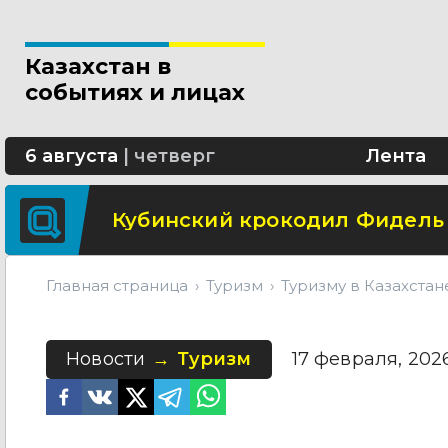
В Астане шоссе Алаш будет 
Казахстан в
Школьница из Астаны изобре
событиях и лицах
В области Абай построят со
6 августа
|
четверг
Лента
Кубинский крокодил Фидель
Главная страница
Туризм
Туризму в Казахстан
Новости
Туризм
17 февраля, 2026