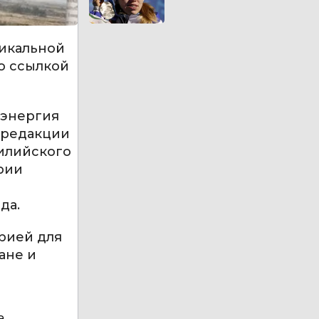
никальной
о ссылкой
 энергия
 редакции
аилийского
рии
й
да.
рией для
ане и
а