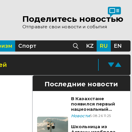
Поделитесь новостью
Отправьте свои новости и события
ризм
Спорт
KZ
RU
EN
ей
Последние новости
В Казахстане
появился первый
национальный
стандарт
Новости
5.08.26 11:25
видеонаблюдения
Школьница из
Астаны изобрела