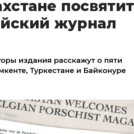
ахстане посвяти
ийский журнал
оры издания расскажут о пяти
мкенте, Туркестане и Байконуре