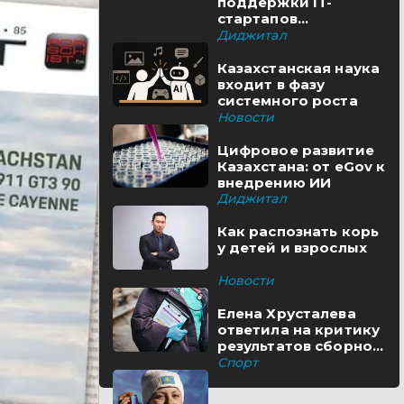
поддержки IT-
стартапов
реализуются в
Диджитал
Казахстане
Казахстанская наука
входит в фазу
системного роста
Новости
Цифровое развитие
Казахстана: от eGov к
внедрению ИИ
Диджитал
Как распознать корь
у детей и взрослых
Новости
Елена Хрусталева
ответила на критику
результатов сборной
Казахстана
Спорт