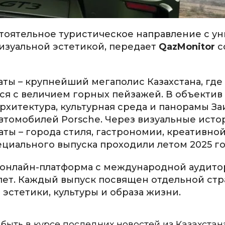
тоятельное туристическое направление с у
визуальной эстетикой, передает
QazMonitor
с
ты – крупнейший мегаполис Казахстана, где
ся с величием горных пейзажей. В объектив
рхитектура, культурная среда и панорамы З
втомобилей Porsche. Через визуальные исто
ты – города стиля, гастрономии, креативно
ециального выпуска проходили летом 2025 го
и онлайн-платформа с международной аудито
лет. Каждый выпуск посвящен отдельной стр
эстетики, культуры и образа жизни.
ы быть в курсе последних новостей из Казахстан