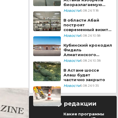
т
биоразлагаемую
бумагу из травы
Новости
5.08.26 11:18
В области Абай
построят
современный визит-
центр
Новости
5.08.26 10:58
Кубинский крокодил
Фидель
Алматинского
зоопарка отметил
Новости
5.08.26 10:38
юбилей
В Астане шоссе
Алаш будет
частично закрыто
Новости
5.08.26 9:35
Выбор редакции
Какие программы