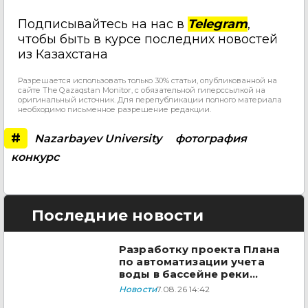
Подписывайтесь на нас в
Telegram
,
чтобы быть в курсе последних новостей
из Казахстана
Разрешается использовать только 30% статьи, опубликованной на
сайте The Qazaqstan Monitor, с обязательной гиперссылкой на
оригинальный источник. Для перепубликации полного материала
необходимо письменное разрешение редакции.
#
Nazarbayev University
фотография
конкурс
Последние новости
Разработку проекта Плана
по автоматизации учета
воды в бассейне реки
Сырдарья одобрили
Новости
7.08.26 14:42
государства ЦА