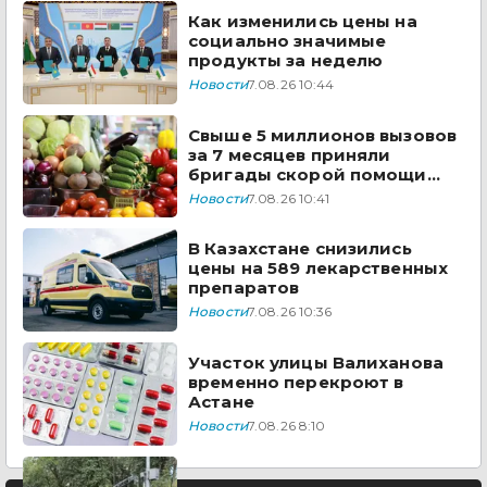
Как изменились цены на
социально значимые
продукты за неделю
Новости
7.08.26 10:44
Свыше 5 миллионов вызовов
за 7 месяцев приняли
бригады скорой помощи
Казахстана
Новости
7.08.26 10:41
В Казахстане снизились
цены на 589 лекарственных
препаратов
Новости
7.08.26 10:36
Участок улицы Валиханова
временно перекроют в
Астане
Новости
7.08.26 8:10