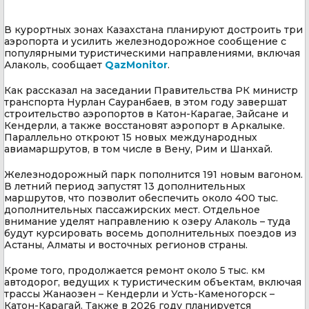
В курортных зонах Казахстана планируют достроить три
аэропорта и усилить железнодорожное сообщение с
популярными туристическими направлениями, включая
Алаколь, сообщает
QazMonitor
.
Как рассказал на заседании Правительства РК министр
транспорта Нурлан Сауранбаев, в этом году завершат
строительство аэропортов в Катон-Карагае, Зайсане и
Кендерли, а также восстановят аэропорт в Аркалыке.
Параллельно откроют 15 новых международных
авиамаршрутов, в том числе в Вену, Рим и Шанхай.
Железнодорожный парк пополнится 191 новым вагоном.
В летний период запустят 13 дополнительных
маршрутов, что позволит обеспечить около 400 тыс.
дополнительных пассажирских мест. Отдельное
внимание уделят направлению к озеру Алаколь – туда
будут курсировать восемь дополнительных поездов из
Астаны, Алматы и восточных регионов страны.
Кроме того, продолжается ремонт около 5 тыс. км
автодорог, ведущих к туристическим объектам, включая
трассы Жанаозен – Кендерли и Усть-Каменогорск –
Катон-Карагай. Также в 2026 году планируется