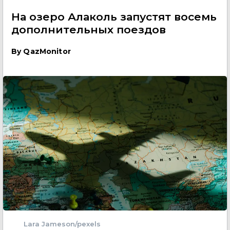
На озеро Алаколь запустят восемь
дополнительных поездов
By
QazMonitor
Lara Jameson/pexels