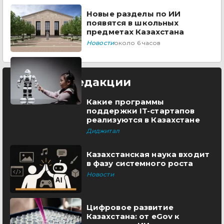
Новые разделы по ИИ
появятся в школьных
предметах Казахстана
Новости
около 6 часов
Выбор редакции
Какие программы
поддержки IT-стартапов
реализуются в Казахстане
Диджитал
Казахстанская наука входит
в фазу системного роста
Новости
Цифровое развитие
Казахстана: от eGov к