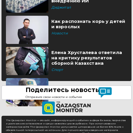
внедрению ИИ
Диджитал
Как распознать корь у детей
и взрослых
Новости
Елена Хрусталева ответила
на критику результатов
сборной Казахстана
Спорт
Поделитесь новостью
Отправьте свои новости и события
The Qazaqstan Monitor — это сайт, информирующий о событиях в сфере бизнеса, творчества
и достижениях в Казахстане и среди казахстанцев за рубежом. При использовании
материалов сайта The Qazaqstan Monitor допускается цитирование не более 30% текста с
обязательной гиперссылкой на источник. Для полного воспроизведения материала