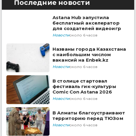
Последние новости
Astana Hub запустила
бесплатный акселератор
для создателей видеоигр
Новости
около 6 часов
Названы города Казахстана
с наибольшим числом
вакансий на Enbek.kz
Новости
около 6 часов
В столице стартовал
фестиваль гик-культуры
Comic Con Astana 2026
Новости
около 6 часов
В Алматы благоустраивают
территорию перед ТЮЗом
Новости
около 6 часов