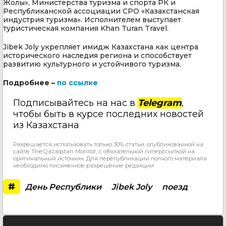
Жолы», Министерства туризма и спорта РК и
Республиканской ассоциации СРО «Казахстанская
индустрия туризма». Исполнителем выступает
туристическая компания Khan Turan Travel.
Jibek Joly укрепляет имидж Казахстана как центра
исторического наследия региона и способствует
развитию культурного и устойчивого туризма.
Подробнее –
по ссылке
Подписывайтесь на нас в
Telegram
,
чтобы быть в курсе последних новостей
из Казахстана
Разрешается использовать только 30% статьи, опубликованной на
сайте The Qazaqstan Monitor, с обязательной гиперссылкой на
оригинальный источник. Для перепубликации полного материала
необходимо письменное разрешение редакции.
#
День Республики
Jibek Joly
поезд