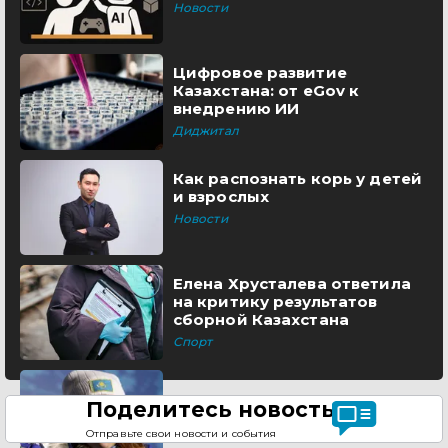
Новости
Цифровое развитие
Казахстана: от eGov к
внедрению ИИ
Диджитал
Как распознать корь у детей
и взрослых
Новости
Елена Хрусталева ответила
на критику результатов
сборной Казахстана
Спорт
Поделитесь новостью
Отправьте свои новости и события