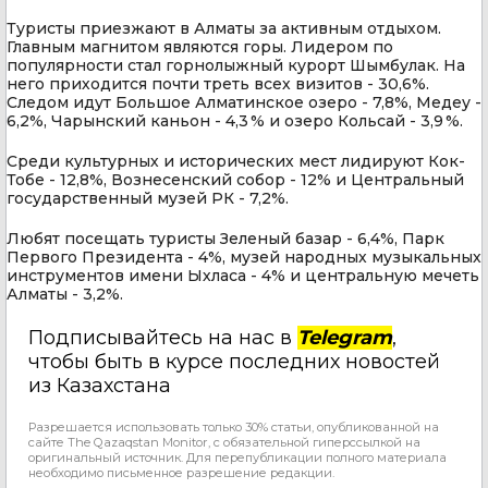
Туристы приезжают в Алматы за активным отдыхом.
Главным магнитом являются горы. Лидером по
популярности стал горнолыжный курорт Шымбулак. На
него приходится почти треть всех визитов - 30,6%.
Следом идут Большое Алматинское озеро - 7,8%, Медеу -
6,2%, Чарынский каньон - 4,3 % и озеро Кольсай - 3,9 %.
Среди культурных и исторических мест лидируют Кок-
Тобе - 12,8%, Вознесенский собор - 12% и Центральный
государственный музей РК - 7,2%.
Любят посещать туристы Зеленый базар - 6,4%, Парк
Первого Президента - 4%, музей народных музыкальных
инструментов имени Ыхласа - 4% и центральную мечеть
Алматы - 3,2%.
Подписывайтесь на нас в
Telegram
,
чтобы быть в курсе последних новостей
из Казахстана
Разрешается использовать только 30% статьи, опубликованной на
сайте The Qazaqstan Monitor, с обязательной гиперссылкой на
оригинальный источник. Для перепубликации полного материала
необходимо письменное разрешение редакции.