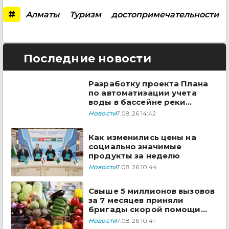
#
Алматы
Туризм
достопримечательности
Последние новости
Разработку проекта Плана
по автоматизации учета
воды в бассейне реки
Сырдарья одобрили
Новости
7.08.26 14:42
государства ЦА
Как изменились цены на
социально значимые
продукты за неделю
Новости
7.08.26 10:44
Свыше 5 миллионов вызовов
за 7 месяцев приняли
бригады скорой помощи
Казахстана
Новости
7.08.26 10:41