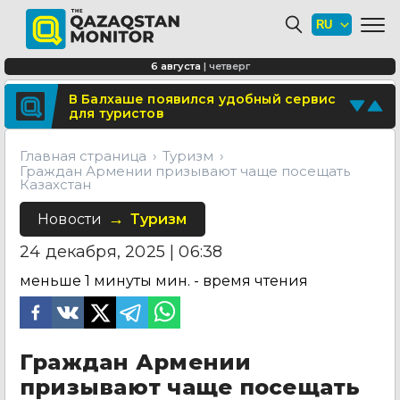
Где в Алматы появятся новые школы
и детские сады
В Туркестане построят новый центр
6 августа
|
четверг
медицинского туризма
Поделитесь новостью
В Балхаше появился удобный сервис
для туристов
Отправьте свои новости и события
Главная страница
Туризм
Граждан Армении призывают чаще посещать
Казахстан
Новости
Туризм
24 декабря, 2025 | 06:38
меньше 1 минуты
мин. - время чтения
Граждан Армении
призывают чаще посещать