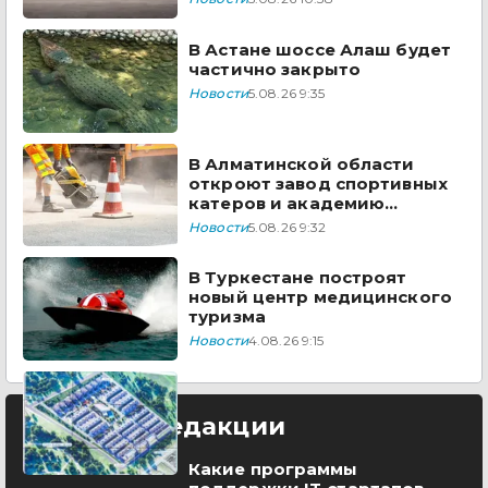
В Астане шоссе Алаш будет
частично закрыто
Новости
5.08.26 9:35
В Алматинской области
откроют завод спортивных
катеров и академию
пилотов Formula-1 H2O
Новости
5.08.26 9:32
В Туркестане построят
новый центр медицинского
туризма
Новости
4.08.26 9:15
Выбор редакции
Какие программы