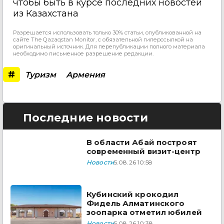
чтобы быть в курсе последних новостей
из Казахстана
Разрешается использовать только 30% статьи, опубликованной на
сайте The Qazaqstan Monitor, с обязательной гиперссылкой на
оригинальный источник. Для перепубликации полного материала
необходимо письменное разрешение редакции.
#
Туризм
Армения
Последние новости
В области Абай построят
современный визит-центр
Новости
5.08.26 10:58
Кубинский крокодил
Фидель Алматинского
зоопарка отметил юбилей
Новости
5.08.26 10:38