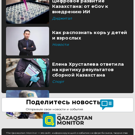
Цифровое развитие
Казахстана: от eGov к
внедрению ИИ
Диджитал
Как распознать корь у детей
и взрослых
Новости
Елена Хрусталева ответила
на критику результатов
сборной Казахстана
Спорт
Поделитесь новостью
Отправьте свои новости и события
The Qazaqstan Monitor — это сайт, информирующий о событиях в сфере бизнеса, творчества