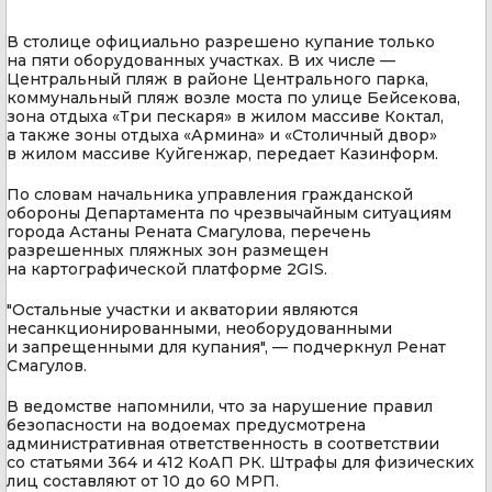
В столице официально разрешено купание только
на пяти оборудованных участках. В их числе —
Центральный пляж в районе Центрального парка,
коммунальный пляж возле моста по улице Бейсекова,
зона отдыха «Три пескаря» в жилом массиве Коктал,
а также зоны отдыха «Армина» и «Столичный двор»
в жилом массиве Куйгенжар, передает Казинформ.
По словам начальника управления гражданской
обороны Департамента по чрезвычайным ситуациям
города Астаны Рената Смагулова, перечень
разрешенных пляжных зон размещен
на картографической платформе 2GIS.
"Остальные участки и акватории являются
несанкционированными, необорудованными
и запрещенными для купания", — подчеркнул Ренат
Смагулов.
В ведомстве напомнили, что за нарушение правил
безопасности на водоемах предусмотрена
административная ответственность в соответствии
со статьями 364 и 412 КоАП РК. Штрафы для физических
лиц составляют от 10 до 60 МРП.