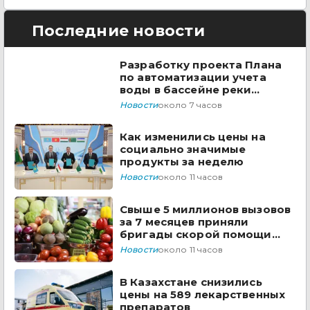
Последние новости
Разработку проекта Плана
по автоматизации учета
воды в бассейне реки
Сырдарья одобрили
Новости
около 7 часов
государства ЦА
Как изменились цены на
социально значимые
продукты за неделю
Новости
около 11 часов
Свыше 5 миллионов вызовов
за 7 месяцев приняли
бригады скорой помощи
Казахстана
Новости
около 11 часов
В Казахстане снизились
цены на 589 лекарственных
препаратов