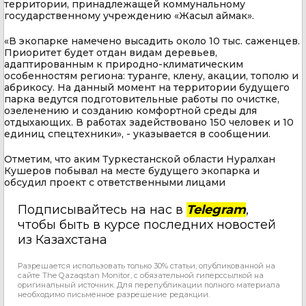
территории, принадлежащей коммунальному
государственному учреждению «Жасыл аймак».
«В экопарке намечено высадить около 10 тыс. саженцев.
Приоритет будет отдан видам деревьев,
адаптированным к природно-климатическим
особенностям региона: туранге, клену, акации, тополю и
абрикосу. На данный момент на территории будущего
парка ведутся подготовительные работы по очистке,
озеленению и созданию комфортной среды для
отдыхающих. В работах задействовано 150 человек и 10
единиц спецтехники», - указывается в сообщении.
Отметим, что аким Туркестанской области Нуралхан
Кушеров побывал на месте будущего экопарка и
обсудил проект с ответственными лицами
Подписывайтесь на нас в
Telegram
,
чтобы быть в курсе последних новостей
из Казахстана
Разрешается использовать только 30% статьи, опубликованной на
сайте The Qazaqstan Monitor, с обязательной гиперссылкой на
оригинальный источник. Для перепубликации полного материала
необходимо письменное разрешение редакции.