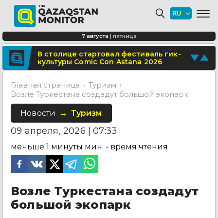
В Алматы благоустраивают
территорию перед ТЮЗом
Сколько стоит собрать ребенка в
7 августа
|
пятница
школу в Казахстане в 2026 году?
Поделитесь новостью
В столице стартовал фестиваль гик-
культуры Comic Con Astana 2026
Отправьте свои новости и события
Главная страница
Туризм
Возле Туркестана создадут большой экопарк
Новости
Туризм
09 апреля, 2026 | 07:33
меньше 1 минуты
мин. - время чтения
Возле Туркестана создадут
большой экопарк