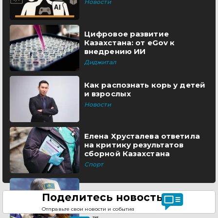
Новости
Цифровое развитие
Казахстана: от eGov к
внедрению ИИ
Диджитал
Как распознать корь у детей
и взрослых
Новости
Елена Хрусталева ответила
на критику результатов
сборной Казахстана
Спорт
Поделитесь новостью
Отправьте свои новости и события