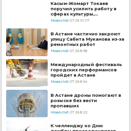
Касым-Жомарт Токаев
поручил усилить работу в
сферах культуры,
информации и соцразвития
Новости
3.07.26 10:07
В Астане частично закроют
улицу Сабита Муканова из-за
ремонтных работ
Новости
3.07.26 8:58
Международный фестиваль
городских перформансов
пройдет в Астане
Новости
3.07.26 8:54
В Астане дроны помогают в
розыске без вести
пропавших
Новости
3.07.26 8:22
К челленджу ко Дню
домбры присоединяются