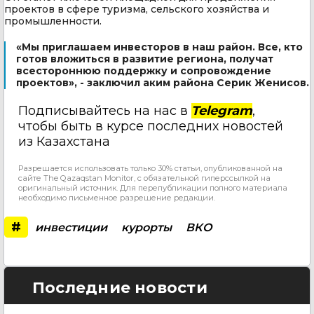
проектов в сфере туризма, сельского хозяйства и
промышленности.
«Мы приглашаем инвесторов в наш район. Все, кто
готов вложиться в развитие региона, получат
всестороннюю поддержку и сопровождение
проектов», - заключил аким района Серик Женисов.
Подписывайтесь на нас в
Telegram
,
чтобы быть в курсе последних новостей
из Казахстана
Разрешается использовать только 30% статьи, опубликованной на
сайте The Qazaqstan Monitor, с обязательной гиперссылкой на
оригинальный источник. Для перепубликации полного материала
необходимо письменное разрешение редакции.
#
инвестиции
курорты
ВКО
Последние новости