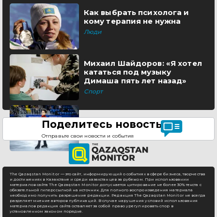
Как выбрать психолога и
кому терапия не нужна
Люди
Михаил Шайдоров: «Я хотел
кататься под музыку
Димаша пять лет назад»
Спорт
Поделитесь новостью
Отправьте свои новости и события
The Qazaqstan Monitor — это сайт, информирующий о событиях в сфере бизнеса, творчества
и достижениях в Казахстане и среди казахстанцев за рубежом. При использовании
материалов сайта The Qazaqstan Monitor допускается цитирование не более 30% текста с
обязательной гиперссылкой на источник. Для полного воспроизведения материала
необходимо получить разрешение редакции. Редакция The Qazaqstan Monitor не всегда
разделяет мнение авторов публикаций. В случае нарушения условий использования
материалов редакция сайта оставляет за собой право урегулировать спор в
установленном законом порядке.