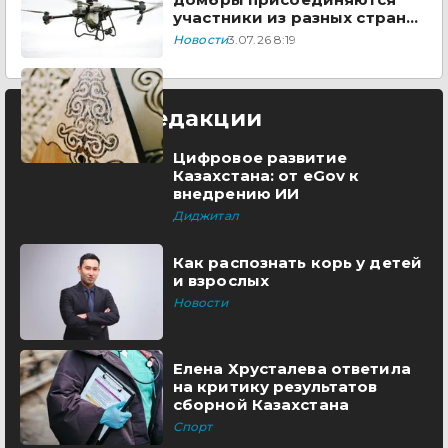
участники из разных стран
мира
Новости
3.07.26 8:19
Выбор редакции
Цифровое развитие
Казахстана: от eGov к
внедрению ИИ
Диджитал
Как распознать корь у детей
и взрослых
Новости
Елена Хрусталева ответила
на критику результатов
сборной Казахстана
Спорт