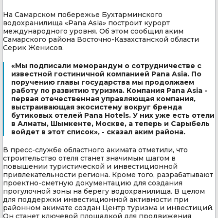
На Самарском побережье Бухтарминского
водохранилища «Pana Asia» построит курорт
международного уровня. Об этом сообщил аким
Самарского района Восточно-Казахстанской области
Серик Женисов.
«Мы подписали меморандум о сотрудничестве с
известной гостиничной компанией Pana Asia. По
поручению главы государства мы продолжаем
работу по развитию туризма. Компания Pana Asia -
первая отечественная управляющая компания,
выстраивающая экосистему вокруг бренда
бутиковых отелей Pana Hotels. У них уже есть отели
в Алматы, Шымкенте, Москве, а теперь и Сарыбель
войдет в этот список», - сказал аким района.
В пресс-службе областного акимата отметили, что
строительство отеля станет значимым шагом в
повышении туристической и инвестиционной
привлекательности региона. Кроме того, разрабатывают
проектно-сметную документацию для создания
прогулочной зоны на берегу водохранилища. В целом
для поддержки инвестиционной активности при
районном акимате создан Центр туризма и инвестиций.
Он станет ключевой площадкой для продвижения