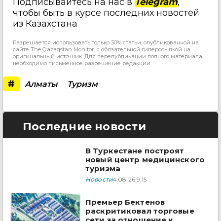
Подписывайтесь на нас в
Telegram
,
чтобы быть в курсе последних новостей
из Казахстана
Разрешается использовать только 30% статьи, опубликованной на
сайте The Qazaqstan Monitor, с обязательной гиперссылкой на
оригинальный источник. Для перепубликации полного материала
необходимо письменное разрешение редакции.
#
Алматы
Туризм
Последние новости
В Туркестане построят
новый центр медицинского
туризма
Новости
4.08.26 9:15
Премьер Бектенов
раскритиковал торговые
сети за отношение к