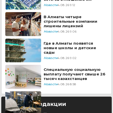
казахстанским товарам
Новости
4.08.26 9:12
В Алматы четыре
строительные компании
лишены лицензий
Новости
4.08.26 9:06
Где в Алматы появятся
новые школы и детские
сады
Новости
4.08.26 9:02
Специальную социальную
выплату получают свыше 26
тысяч казахстанцев
Новости
4.08.26 8:58
Выбор редакции