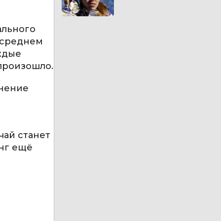
ального
 среднем
ждые
 произошло.
анение
чай станет
инг ещё