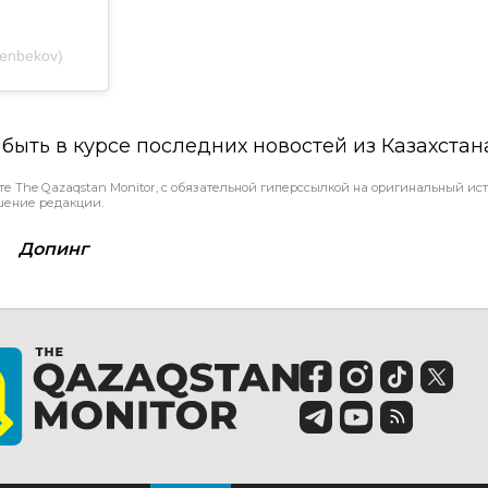
enbekov)
ы быть в курсе последних новостей из Казахстан
те The Qazaqstan Monitor, с обязательной гиперссылкой на оригинальный ист
шение редакции.
Допинг