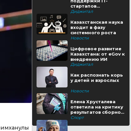
поддержки IT-
стартапов
реализуются в
Диджитал
Казахстане
Казахстанская наука
входит в фазу
системного роста
Новости
Цифровое развитие
Казахстана: от eGov к
внедрению ИИ
Диджитал
Как распознать корь
у детей и взрослых
Новости
Елена Хрусталева
ответила на критику
результатов сборной
Казахстана
Спорт
лимханулы