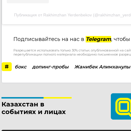
Публикация от Rakhimzhan Yerdenbekov (@rakhimzhan_yerd
Подписывайтесь на нас в
Telegram
, чтоб
Разрешается использовать только 30% статьи, опубликованной на сай
перепубликации полного материала необходимо письменное разре
#
бокс
допинг-пробы
Жанибек Алимханулы
Казахстан в
событиях и лицах