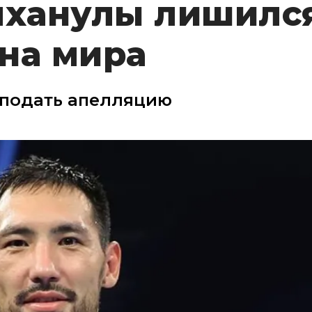
ханулы лишилс
на мира
 подать апелляцию