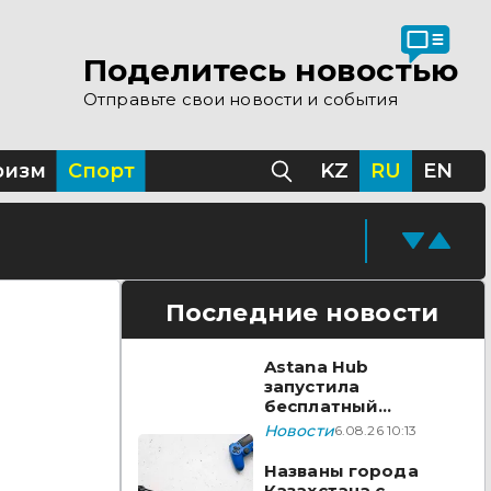
Поделитесь новостью
Отправьте свои новости и события
ризм
Спорт
KZ
RU
EN
Последние новости
Astana Hub
запустила
бесплатный
акселератор для
Новости
6.08.26 10:13
создателей
видеоигр
Названы города
Казахстана с