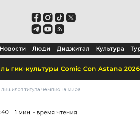
ся в школьных предметах Казахстана
территорию перед ТЮЗом
а в школу в Казахстане в 2026 году?
Новости
Люди
Диджитал
Культура
Ту
ль гик-культуры Comic Con Astana 2026
 лишился титула чемпиона мира
7:40
1
мин. - время чтения