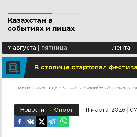
Новые разделы по ИИ появят
Казахстан в
В Алматы благоустраивают 
событиях и лицах
Сколько стоит собрать ребенк
7 августа
|
пятница
Лента
В столице стартовал фестива
Главная страница
Спорт
Жанибек Алимханулы
Новости
Спорт
11 марта, 2026 | 0