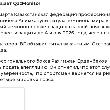
бщает
QazMonitor
.
0 марта Казахстанская федерация профессион
анибека Алимханулы титула чемпиона мира в
ждый чемпион должен защищать свой пояс ка
вести защиту до 4 июля 2026 года, чего не
ректоров IBF объявил титул вакантным. Отстр
да.
ессионального бокса Рахимжан Ерденбеков
 подать апелляцию. Он отметил, что этот слу
уверенность, что спортсмен вернется на р
четыре мировых пояса.