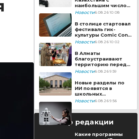
я
наибольшим числом
вакансий на Enbek.kz
Новости
6.08.26 10:08
В столице стартовал
фестиваль гик-
культуры Comic Con
Astana 2026
Новости
6.08.26 10:02
В Алматы
благоустраивают
территорию перед
ТЮЗом
Новости
6.08.26 9:59
Новые разделы по
ИИ появятся в
школьных
предметах
Новости
6.08.26 9:56
Казахстана
Выбор редакции
Какие программы