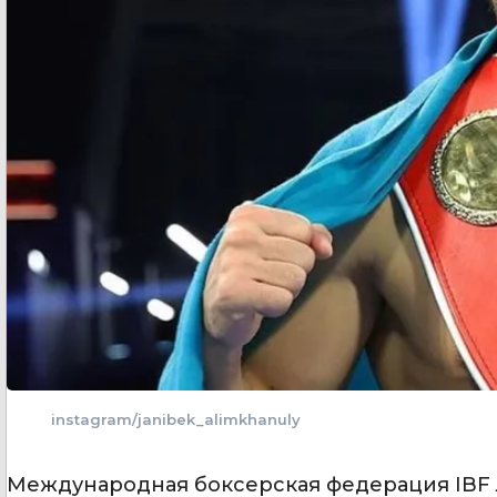
instagram/janibek_alimkhanuly
Международная боксерская федерация IBF 