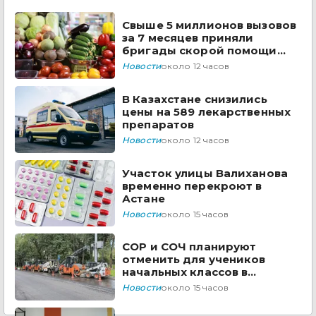
Свыше 5 миллионов вызовов
за 7 месяцев приняли
бригады скорой помощи
Казахстана
Новости
около 12 часов
В Казахстане снизились
цены на 589 лекарственных
препаратов
Новости
около 12 часов
Участок улицы Валиханова
временно перекроют в
Астане
Новости
около 15 часов
СОР и СОЧ планируют
отменить для учеников
начальных классов в
Казахстане
Новости
около 15 часов