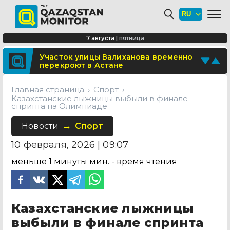
Минтранспорта утвердило новые
расценки для проезда по БАКАД
СОР и СОЧ планируют отменить для
7 августа
|
пятница
учеников начальных классов в
Казахстане
Поделитесь новостью
Участок улицы Валиханова временно
перекроют в Астане
Отправьте свои новости и события
Главная страница
Спорт
Казахстанские лыжницы выбыли в финале
спринта на Олимпиаде
Новости
Спорт
10 февраля, 2026 | 09:07
меньше 1 минуты
мин. - время чтения
Казахстанские лыжницы
выбыли в финале спринта