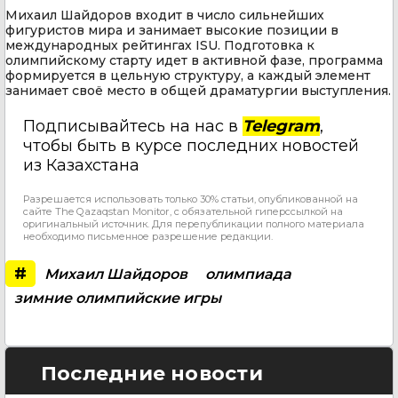
Михаил Шайдоров входит в число сильнейших
фигуристов мира и занимает высокие позиции в
международных рейтингах ISU. Подготовка к
олимпийскому старту идет в активной фазе, программа
формируется в цельную структуру, а каждый элемент
занимает своё место в общей драматургии выступления.
Подписывайтесь на нас в
Telegram
,
чтобы быть в курсе последних новостей
из Казахстана
Разрешается использовать только 30% статьи, опубликованной на
сайте The Qazaqstan Monitor, с обязательной гиперссылкой на
оригинальный источник. Для перепубликации полного материала
необходимо письменное разрешение редакции.
#
Михаил Шайдоров
олимпиада
зимние олимпийские игры
Последние новости