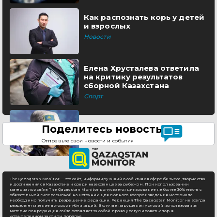
Как распознать корь у детей
и взрослых
Новости
Елена Хрусталева ответила
на критику результатов
сборной Казахстана
Спорт
Поделитесь новостью
Отправьте свои новости и события
The Qazaqstan Monitor — это сайт, информирующий о событиях в сфере бизнеса, творчества
и достижениях в Казахстане и среди казахстанцев за рубежом. При использовании
материалов сайта The Qazaqstan Monitor допускается цитирование не более 30% текста с
обязательной гиперссылкой на источник. Для полного воспроизведения материала
необходимо получить разрешение редакции. Редакция The Qazaqstan Monitor не всегда
разделяет мнение авторов публикаций. В случае нарушения условий использования
материалов редакция сайта оставляет за собой право урегулировать спор в
установленном законом порядке.