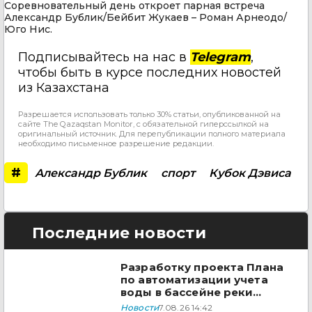
Соревновательный день откроет парная встреча
Александр Бублик/Бейбит Жукаев – Роман Арнеодо/
Юго Нис.
Подписывайтесь на нас в
Telegram
,
чтобы быть в курсе последних новостей
из Казахстана
Разрешается использовать только 30% статьи, опубликованной на
сайте The Qazaqstan Monitor, с обязательной гиперссылкой на
оригинальный источник. Для перепубликации полного материала
необходимо письменное разрешение редакции.
#
Александр Бублик
спорт
Кубок Дэвиса
Последние новости
Разработку проекта Плана
по автоматизации учета
воды в бассейне реки
Сырдарья одобрили
Новости
7.08.26 14:42