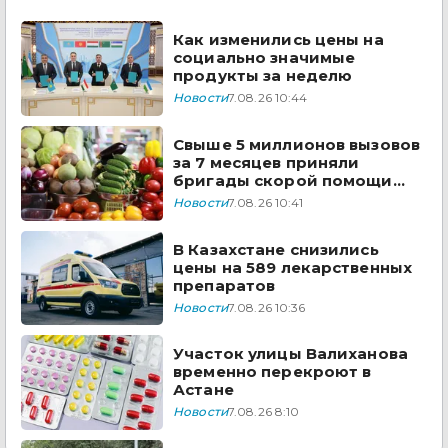
государства ЦА
Как изменились цены на
социально значимые
продукты за неделю
Новости
7.08.26 10:44
Свыше 5 миллионов вызовов
за 7 месяцев приняли
бригады скорой помощи
Казахстана
Новости
7.08.26 10:41
В Казахстане снизились
цены на 589 лекарственных
препаратов
Новости
7.08.26 10:36
Участок улицы Валиханова
временно перекроют в
Астане
Новости
7.08.26 8:10