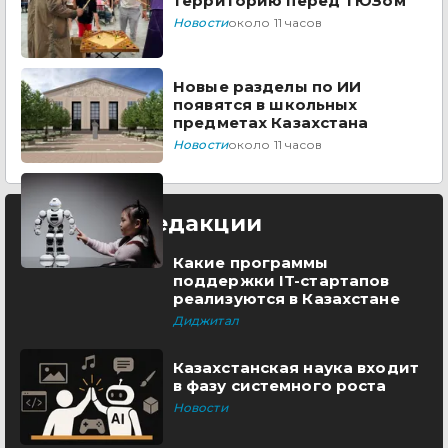
территорию перед ТЮЗом
Новости
около 11 часов
Новые разделы по ИИ
появятся в школьных
предметах Казахстана
Новости
около 11 часов
Выбор редакции
Какие программы
поддержки IT-стартапов
реализуются в Казахстане
Диджитал
Казахстанская наука входит
в фазу системного роста
Новости