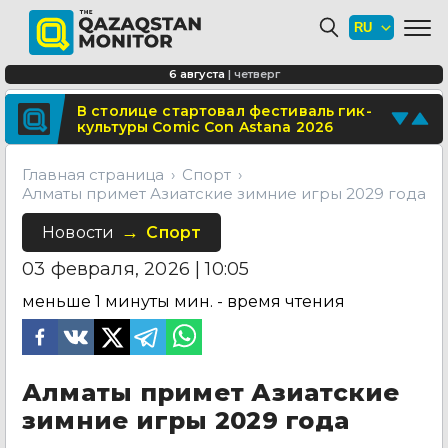
В Алматы благоустраивают
территорию перед ТЮЗом
Сколько стоит собрать ребенка в
6 августа
|
четверг
школу в Казахстане в 2026 году?
Поделитесь новостью
В столице стартовал фестиваль гик-
культуры Comic Con Astana 2026
Отправьте свои новости и события
Главная страница
Спорт
Алматы примет Азиатские зимние игры 2029 года
Новости
Спорт
03 февраля, 2026 | 10:05
меньше 1 минуты
мин. - время чтения
Алматы примет Азиатские
зимние игры 2029 года