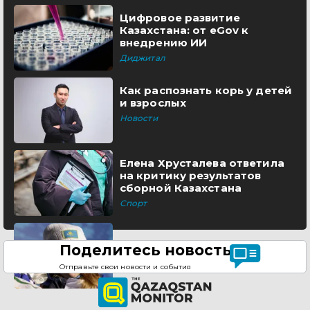
Цифровое развитие
Казахстана: от eGov к
внедрению ИИ
Диджитал
Как распознать корь у детей
и взрослых
Новости
Елена Хрусталева ответила
на критику результатов
сборной Казахстана
Спорт
Поделитесь новостью
Отправьте свои новости и события